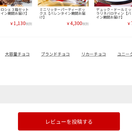
 ロシェ３箱セット
ミニリッターパーティーボッ
デュック・ドールミッ
タイン期間お届け】
クス【バレンタイン期間お届
ラリネバロティン【バ
け】
イン期間お届け】
1,130
4,300
￥
￥
￥
税別
税別
大容量チョコ
ブランドチョコ
リカーチョコ
ユニー
レビューを投稿する