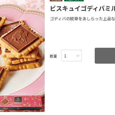
ビスキュイゴディバミ
ゴディバの紋章をあしらった上品
数量