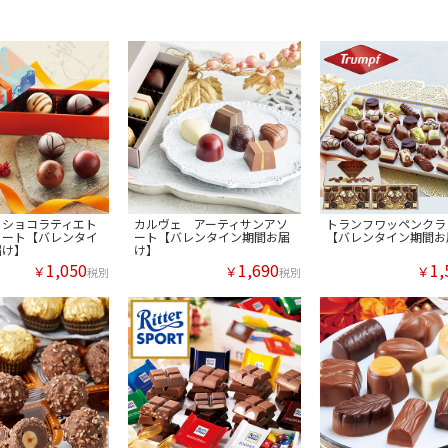
ノショコラティエト
カルヴェ アーティサンアソ
トランフワッペンクラ
ソート【バレンタイ
ート【バレンタイン期間お届
【バレンタイン期間お
届け】
け】
1,050
1,690
1,
￥
￥
￥
税別
税別