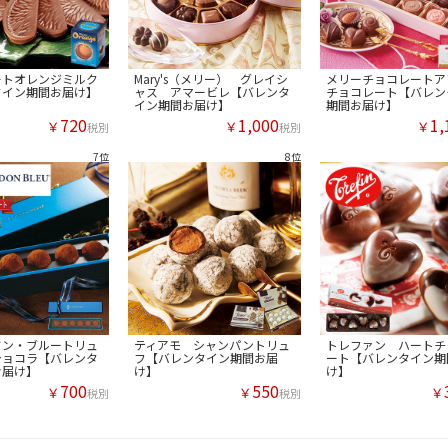
ートオレンジミルク
Mary's（メリー） グレイシ
メリーチョコレートア
タイン期間お届け】
ャス アマービレ【バレンタ
チョコレート【バレン
イン期間お届け】
期間お届け】
720
1,000
1,
￥
￥
￥
税別
税別
ドン・ブルートリュ
ティアモ シャンパントリュ
トレファン ハートチ
ショコラ【バレンタ
フ【バレンタイン期間お届
ート【バレンタイン期
お届け】
け】
け】
700
550
￥
￥
￥
税別
税別