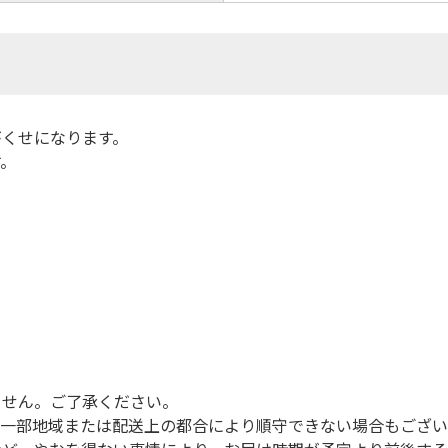
がくせになります。
す。
）
ません。ご了承ください。
（一部地域または配送上の都合により順守できない場合もござい