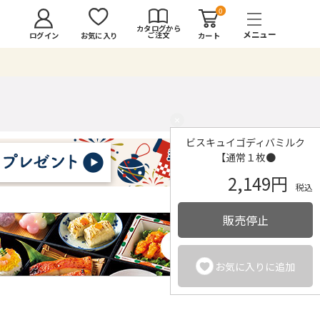
0
カタログから
ご注文
ログイン
カート
お気に入り
×
ビスキュイゴディバミルク
【通常１枚●
2,149円
税込
販売停止
お気に入りに追加