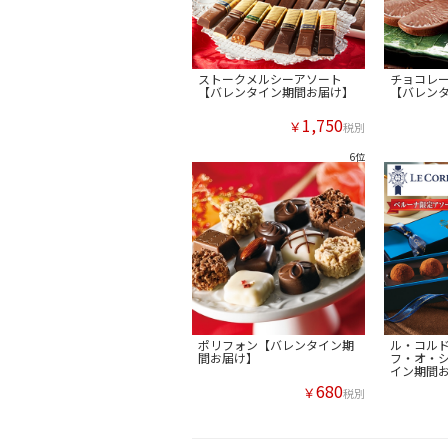
ストークメルシーアソート
チョコレ
【バレンタイン期間お届け】
【バレン
1,750
￥
税別
ポリフォン【バレンタイン期
ル・コル
間お届け】
フ・オ・
イン期間
680
￥
税別