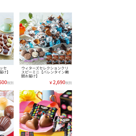
ッセ
ウィターズセレクションクリ
届け】
スピーミニ【バレンタイン期
間お届け】
500
2,690
￥
税別
税別