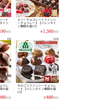
ソート
メリーチョコレートファンシ
タイン
ーチョコレート【バレンタイ
ン期間お届け】
190
1,500
￥
税別
税別
ョコレ
モロゾフファンシーチョコレ
間お届
ート【バレンタイン期間お届
け】
380
680
￥
税別
税別