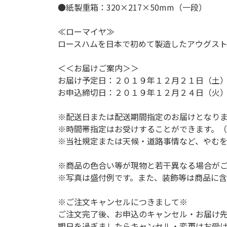
●紙製重箱：320×217×50mm（一段）
≪ローマイヤ≫
ロースハムを日本で初めて製造したアウグス
＜＜お届けご案内＞＞
お届け予定日：２０１９年１２月２１日（土）
お申込締切日：２０１９年１２月２４日（火
※配送日または配送期間指定のお届けとなり
※時間帯指定はお受けすることができます。
※当社規定または天候・道路事情など、やむ
※商品の色合い等が現物と若干異なる場合が
※写真は盛付例です。また、装飾等は商品に
※ご注文キャンセルにつきまして※
ご注文完了後、お申込のキャンセル・お届け
期日を過ぎましたらキャンセル・変更はお受