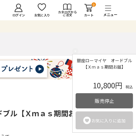
0
カタログから
ご注文
ログイン
カート
お気に入り
×
銀座ローマイヤ オードブル
【Ｘｍａｓ期間お届】
10,800円
税込
販売停止
ドブル【Ｘｍａｓ期間お
お気に入りに追加