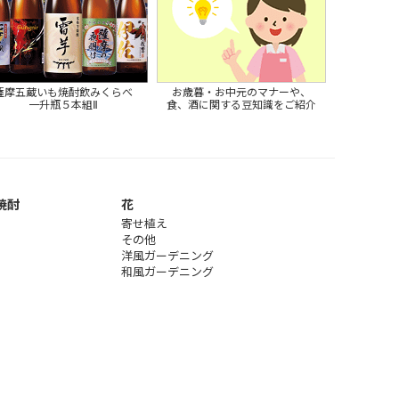
薩摩五蔵いも焼酎飲みくらべ
お歳暮・お中元のマナーや、
一升瓶５本組Ⅱ
食、酒に関する豆知識をご紹介
焼酎
花
寄せ植え
その他
洋風ガーデニング
和風ガーデニング