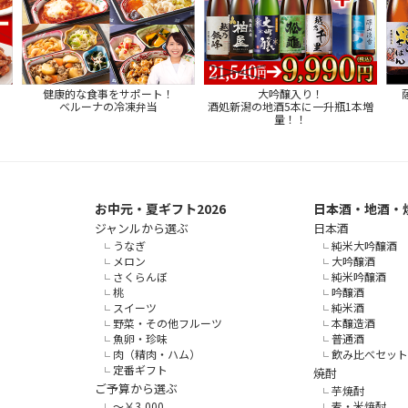
健康的な食事をサポート！
大吟醸入り！
ベルーナの冷凍弁当
酒処新潟の地酒5本に一升瓶1本増
量！！
お中元・夏ギフト2026
日本酒・地酒・
ジャンルから選ぶ
日本酒
うなぎ
純米大吟醸酒
メロン
大吟醸酒
さくらんぼ
純米吟醸酒
桃
吟醸酒
スイーツ
純米酒
野菜・その他フルーツ
本醸造酒
魚卵・珍味
普通酒
肉（精肉・ハム）
飲み比べセット
定番ギフト
焼酎
ご予算から選ぶ
芋焼酎
～￥3,000
麦・米焼酎