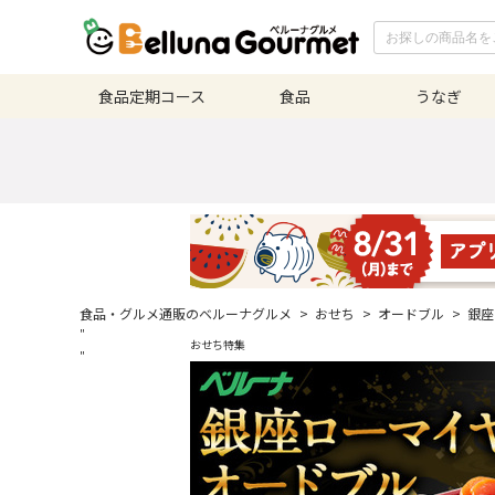
食品定期
コース
食品
うなぎ
食品・グルメ通販のベルーナグルメ
>
おせち
>
オードブル
>
銀座
"
おせち特集
"