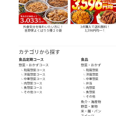
外食気分を味わいたい方に！
3点購入で送料無料！
吉野家よくばり５種２０袋
3,596円均一！
カテゴリから探す
食品定期コース
食品
惣菜・おかずコース
惣菜・おかず
和風惣菜コース
和風惣菜
洋風惣菜コース
洋風惣菜
中華惣菜コース
中華惣菜
肉惣菜コース
弁当
魚惣菜コース
肉惣菜
その他コース
魚惣菜
その他
魚介・海産物
野菜・果物
米・麺・パン
スイーツ