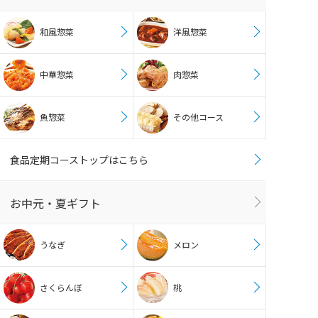
和風惣菜
洋風惣菜
中華惣菜
肉惣菜
魚惣菜
その他コース
食品定期コーストップはこちら
お中元・夏ギフト
うなぎ
メロン
さくらんぼ
桃