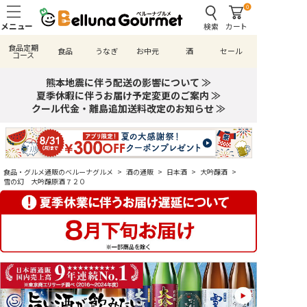
0
検索
カート
食品定期
食品
うなぎ
お中元
酒
セール
コース
熊本地震に伴う配送の影響について ≫
夏季休暇に伴うお届け予定変更のご案内 ≫
クール代金・離島追加送料改定のお知らせ ≫
食品・グルメ通販のベルーナグルメ
>
酒の通販
>
日本酒
>
大吟醸酒
>
雪の幻 大吟醸原酒７２０