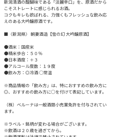
新潟清酒の醍醐味である「淡麗辛口」を、原酒だから
こそストレートに感じられるお酒。
コクもキレも欲ばれる、力強くもフレッシュな飲み応
えのある大吟醸原酒です。
■〈新潟県〉 朝妻酒造【雪の幻 大吟醸原酒】
●酒米：国産米
●精米歩合：５０％
●日本酒度：＋３
●アルコール度数：１９度
●飲み方：◎冷酒 ◯常温
※商品情報の「飲み方」は、特におすすめの飲み方に
◎、おすすめの飲み方に○を付けて表記しています。
（株）ベルーナは一般酒類小売業免許を付与されてい
ます。
※ラベル・銘柄が変わる場合がございます。
※飲酒は２０歳を過ぎてから。
※飲酒運転は法律で禁止されています。