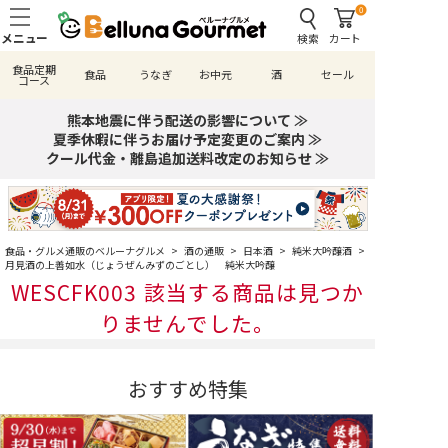
0
検索
カート
食品定期
食品
うなぎ
お中元
酒
セール
コース
熊本地震に伴う配送の影響について ≫
夏季休暇に伴うお届け予定変更のご案内 ≫
クール代金・離島追加送料改定のお知らせ ≫
食品・グルメ通販のベルーナグルメ
>
酒の通販
>
日本酒
>
純米大吟醸酒
>
月見酒の上善如水（じょうぜんみずのごとし） 純米大吟醸
WESCFK003 該当する商品は見つか
りませんでした。
おすすめ特集