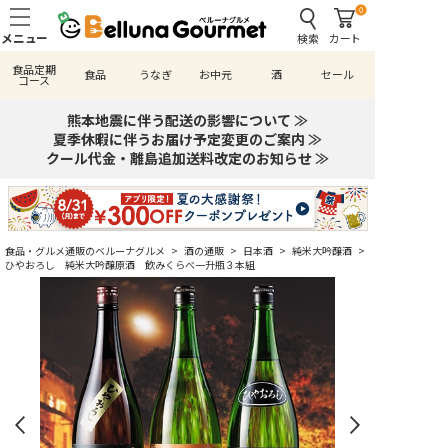
0
検索
カート
食品定期
食品
うなぎ
お中元
酒
セール
コース
熊本地震に伴う配送の影響について ≫
夏季休暇に伴うお届け予定変更のご案内 ≫
クール代金・離島追加送料改定のお知らせ ≫
食品・グルメ通販のベルーナグルメ
>
酒の通販
>
日本酒
>
純米大吟醸酒
>
ひやおろし 純米大吟醸原酒 飲みくらべ一升瓶３本組