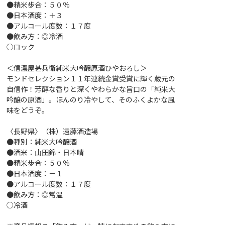
●精米歩合：５０％
●日本酒度：＋３
●アルコール度数：１７度
●飲み方：◎冷酒
○ロック
＜信濃屋甚兵衛純米大吟醸原酒ひやおろし＞
モンドセレクション１１年連続金賞受賞に輝く蔵元の
自信作！芳醇な香りと深くやわらかな旨口の「純米大
吟醸の原酒」。ほんのり冷やして、そのふくよかな風
味をどうぞ。
〈長野県〉（株）遠藤酒造場
●種別：純米大吟醸酒
●酒米：山田錦・日本晴
●精米歩合：５０％
●日本酒度：－１
●アルコール度数：１７度
●飲み方：◎常温
○冷酒