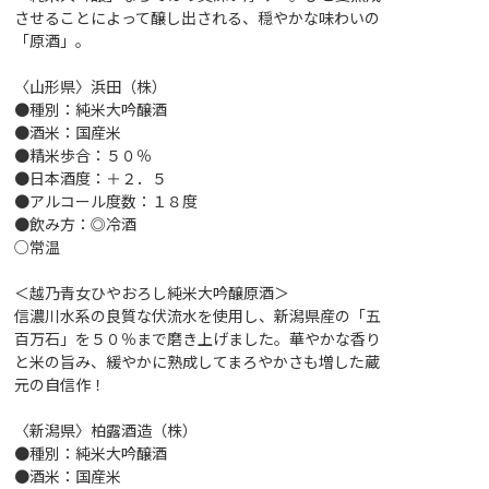
させることによって醸し出される、穏やかな味わいの
「原酒」。
〈山形県〉浜田（株）
●種別：純米大吟醸酒
●酒米：国産米
●精米歩合：５０％
●日本酒度：＋２．５
●アルコール度数：１８度
●飲み方：◎冷酒
○常温
＜越乃青女ひやおろし純米大吟醸原酒＞
信濃川水系の良質な伏流水を使用し、新潟県産の「五
百万石」を５０％まで磨き上げました。華やかな香り
と米の旨み、緩やかに熟成してまろやかさも増した蔵
元の自信作！
〈新潟県〉柏露酒造（株）
●種別：純米大吟醸酒
●酒米：国産米