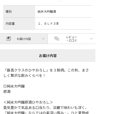
種別
純米大吟醸酒
内容量
１．８Ｌ×３本
レビュー
お届け内容
・口コミ
お届け内容
「最高クラスのひやおろし」を３銘柄。この秋、まさ
しく贅沢な飲みくらべを！
◎純米大吟醸
原酒
＜純米大吟醸原酒ひやおろし＞
香気豊かで気品ある口当たり、淡麗で味わいも深く、
「純米大吟醸」ならではの奥深い厚み…。ひと夏熟成