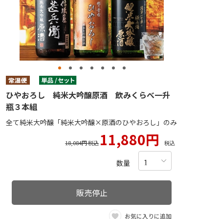
ひやおろし 純米大吟醸原酒 飲みくらべ一升
瓶３本組
全て純米大吟醸「純米大吟醸×原酒のひやおろし」のみ
11,880円
18,084円 税込
税込
数量
販売停止
お気に入りに追加