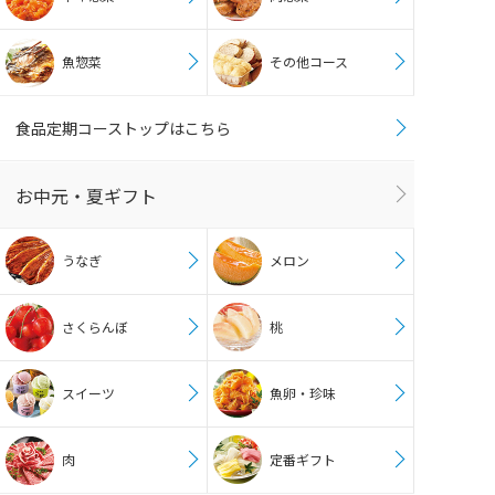
魚惣菜
その他コース
食品定期コーストップはこちら
お中元・夏ギフト
うなぎ
メロン
さくらんぼ
桃
スイーツ
魚卵・珍味
肉
定番ギフト