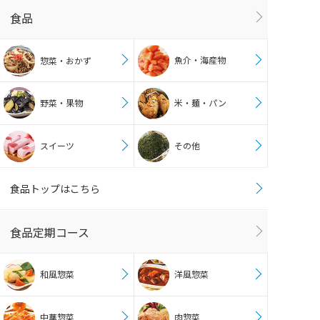
食品
魚介・海産物
惣菜・おかず
野菜・果物
米・麺・パン
スイーツ
その他
食品トップはこちら
食品定期コース
和風惣菜
洋風惣菜
中華惣菜
肉惣菜