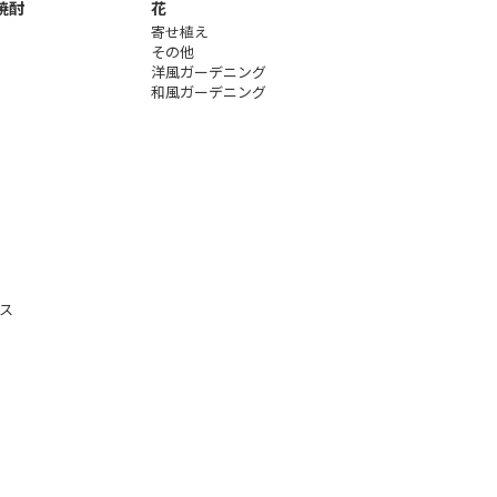
焼酎
花
寄せ植え
その他
洋風ガーデニング
和風ガーデニング
ス