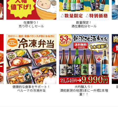
在庫限り！
数量限定！
売り尽くしセール
酒在庫処分セール
健康的な食事をサポート！
大吟醸入り！
ベルーナの冷凍弁当
酒処新潟の地酒5本に一升瓶1本増
量！！