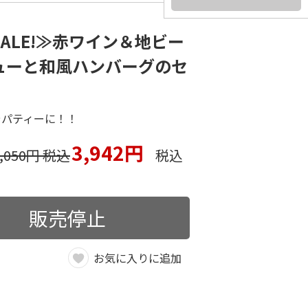
ALE!≫赤ワイン＆地ビー
ューと和風ハンバーグのセ
やパティーに！！
3,942円
4,050円 税込
税込
販売停止
お気に入りに追加