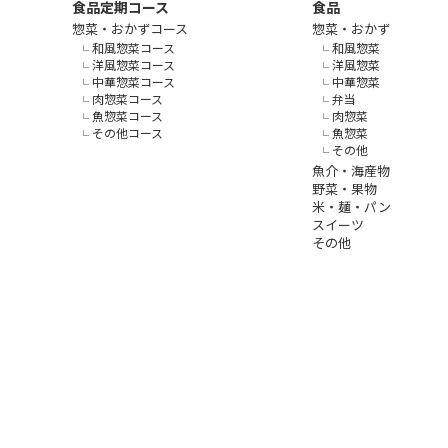
食品定期コース
食品
惣菜・おかずコース
惣菜・おかず
和風惣菜コース
和風惣菜
洋風惣菜コース
洋風惣菜
中華惣菜コース
中華惣菜
肉惣菜コース
弁当
魚惣菜コース
肉惣菜
その他コース
魚惣菜
その他
魚介・海産物
野菜・果物
米・麺・パン
スイーツ
その他