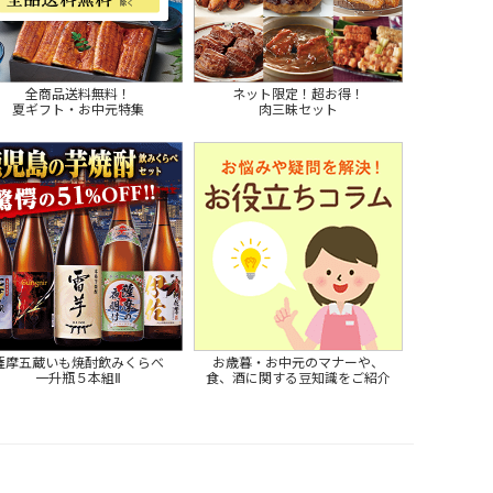
全商品送料無料！
ネット限定！超お得！
夏ギフト・お中元特集
肉三昧セット
薩摩五蔵いも焼酎飲みくらべ
お歳暮・お中元のマナーや、
一升瓶５本組Ⅱ
食、酒に関する豆知識をご紹介