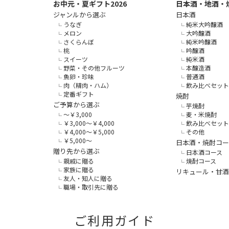
お中元・夏ギフト2026
日本酒・地酒・
ジャンルから選ぶ
日本酒
うなぎ
純米大吟醸酒
メロン
大吟醸酒
さくらんぼ
純米吟醸酒
桃
吟醸酒
スイーツ
純米酒
野菜・その他フルーツ
本醸造酒
魚卵・珍味
普通酒
肉（精肉・ハム）
飲み比べセット
定番ギフト
焼酎
ご予算から選ぶ
芋焼酎
～￥3,000
麦・米焼酎
￥3,000～￥4,000
飲み比べセット
￥4,000～￥5,000
その他
￥5,000～
日本酒・焼酎コー
贈り先から選ぶ
日本酒コース
親戚に贈る
焼酎コース
家族に贈る
リキュール・甘酒
友人・知人に贈る
職場・取引先に贈る
ご利用ガイド