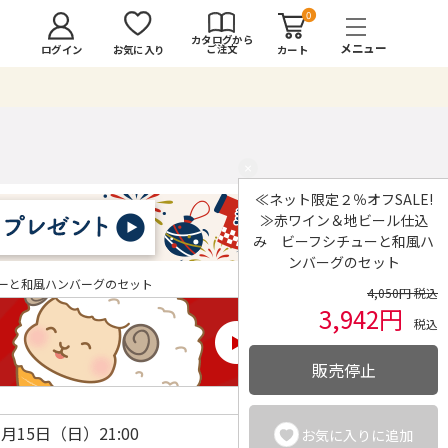
0
カタログから
ご注文
ログイン
カート
お気に入り
×
≪ネット限定２％オフSALE!
≫赤ワイン＆地ビール仕込
み ビーフシチューと和風ハ
ンバーグのセット
ューと和風ハンバーグのセット
4,050円 税込
3,942円
税込
販売停止
3月15日（日）21:00
お気に入りに追加