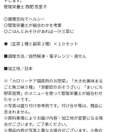
トします。
管理栄養士 西肥 悠里子
◎健康志向でヘルシー
◎管理栄養士が組合わせを考案
◎ごはんとみそ汁があれば一汁三菜に
◆（主菜１種と副菜２種）×１０セット
■調理方法／自然解凍・電子レンジ・湯せん
■加工地／日本
※「カロリーケア国産肉のお惣菜」「大きめ美味まる
ごと魚三昧５種」「京都匠のおそうざい」「まいにち
野菜習慣」のメニューを使って管理栄養士が組合わせ
たセットです。
※写真は盛り付け参考例です。付け合せ等は、商品に
含まれません。
※原料事情によりお届け内容・加工地が変更になる場
合がございます。ご了承ください。
※商品内容が写真と異なる場合がございます。※魚の