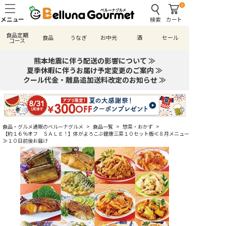
0
検索
カート
食品定期
食品
うなぎ
お中元
酒
セール
コース
熊本地震に伴う配送の影響について ≫
夏季休暇に伴うお届け予定変更のご案内 ≫
クール代金・離島追加送料改定のお知らせ ≫
食品・グルメ通販のベルーナグルメ
>
食品一覧
>
惣菜・おかず
>
【約１６％オフ ＳＡＬＥ！】体がよろこぶ健康三菜１０セット版≪８月メニュー
≫１０日前後お届け