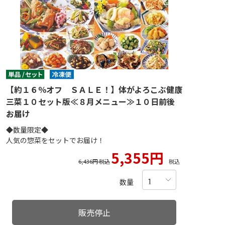
【約１６％オフ ＳＡＬＥ！】体がよろこぶ健康
三菜１０セット版≪８月メニュー≫１０日前後
お届け
◆数量限定◆
人気の惣菜をセットでお届け！
5,355円
6,436円 税込
税込
数量
販売停止