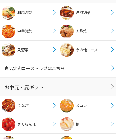
和風惣菜
洋風惣菜
中華惣菜
肉惣菜
魚惣菜
その他コース
食品定期コーストップはこちら
お中元・夏ギフト
うなぎ
メロン
さくらんぼ
桃