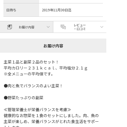
日持ち
2019年11月30日迄
レビュー
お届け内容
・口コミ
お届け内容
主菜１品と副菜２品のセット！
平均カロリー２３１ｋｃａｌ、平均塩分２.１ｇ
※全メニューの平均値です。
●肉と魚でバランスのよい主菜！
●野菜たっぷりの副菜
≪管理栄養士が栄養バランスを考慮≫
健康的なお惣菜を１食のセットにしました。肉、魚の
主菜が楽しめ、栄養バランスがとれた食生活をサポー