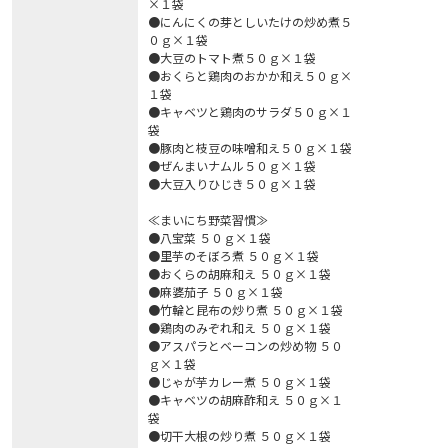
×１袋
●にんにくの芽としいたけの炒め煮５
０ｇ×１袋
●大豆のトマト煮５０ｇ×１袋
●おくらと鶏肉のおかか和え５０ｇ×
１袋
●キャベツと鶏肉のサラダ５０ｇ×１
袋
●豚肉と枝豆の味噌和え５０ｇ×１袋
●ぜんまいナムル５０ｇ×１袋
●大豆入りひじき５０ｇ×１袋
≪まいにち野菜習慣≫
●八宝菜 ５０ｇ×１袋
●里芋のそぼろ煮 ５０ｇ×１袋
●おくらの胡麻和え ５０ｇ×１袋
●麻婆茄子 ５０ｇ×１袋
●竹輪と昆布の炒り煮 ５０ｇ×１袋
●鶏肉のみぞれ和え ５０ｇ×１袋
●アスパラとベーコンの炒め物 ５０
ｇ×１袋
●じゃが芋カレー煮 ５０ｇ×１袋
●キャベツの胡麻酢和え ５０ｇ×１
袋
●切干大根の炒り煮 ５０ｇ×１袋