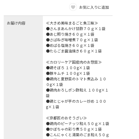
お気に入りに追加
お届け内容
≪大きめ美味まるごと魚三昧≫
●さんまあんかけ甘酢７０ｇ×１袋
●あじ照り焼き６０ｇ×１袋
●さばねぎ味噌煮７０ｇ×１袋
●めばる塩焼き６０ｇ×１袋
●たらごま醤油焼き６０ｇ×１袋
≪カロリーケア国産肉のお惣菜≫
●鶏そぼろ １００g×１袋
●豚キムチ １００g×１袋
●鶏肉と夏野菜のトマト煮込み １０
０g×１袋
●鶏肉おろしポン酢和え １００g×１
袋
●鶏とじゃが芋のカレー炒め １００
g×１袋
≪京都匠のおそうざい≫
●鶏肉のピーナッツ和え５０ｇ×１袋
●かぼちゃの彩り煮５０ｇ×１袋
●こんにゃくと湯葉のごま和え５０ｇ