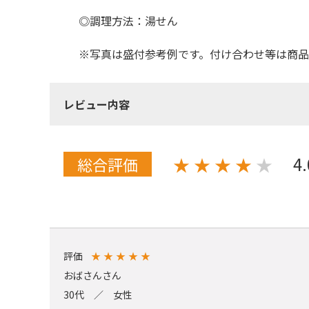
◎調理方法：湯せん
※写真は盛付参考例です。付け合わせ等は商
レビュー内容
4
★
★
★
★
★
総合評価
評価
★
★
★
★
★
おばさんさん
30代 ／ 女性