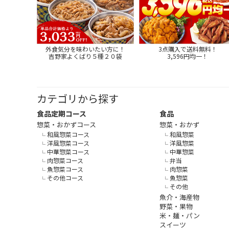
外食気分を味わいたい方に！
3点購入で送料無料！
吉野家よくばり５種２０袋
3,596円均一！
カテゴリから探す
食品定期コース
食品
惣菜・おかずコース
惣菜・おかず
和風惣菜コース
和風惣菜
洋風惣菜コース
洋風惣菜
中華惣菜コース
中華惣菜
肉惣菜コース
弁当
魚惣菜コース
肉惣菜
その他コース
魚惣菜
その他
魚介・海産物
野菜・果物
米・麺・パン
スイーツ