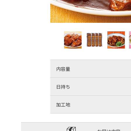
内容量
日持ち
加工地