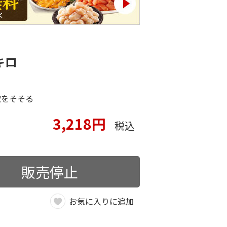
キロ
欲をそそる
3,218円
税込
販売停止
お気に入りに追加