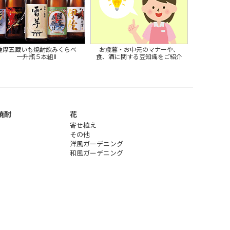
薩摩五蔵いも焼酎飲みくらべ
お歳暮・お中元のマナーや、
一升瓶５本組Ⅱ
食、酒に関する豆知識をご紹介
焼酎
花
寄せ植え
その他
洋風ガーデニング
和風ガーデニング