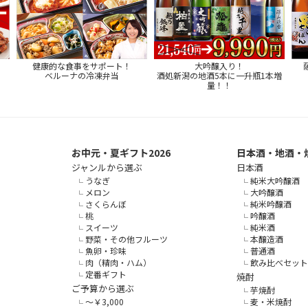
健康的な食事をサポート！
大吟醸入り！
ベルーナの冷凍弁当
酒処新潟の地酒5本に一升瓶1本増
量！！
お中元・夏ギフト2026
日本酒・地酒・
ジャンルから選ぶ
日本酒
うなぎ
純米大吟醸酒
メロン
大吟醸酒
さくらんぼ
純米吟醸酒
桃
吟醸酒
スイーツ
純米酒
野菜・その他フルーツ
本醸造酒
魚卵・珍味
普通酒
肉（精肉・ハム）
飲み比べセット
定番ギフト
焼酎
ご予算から選ぶ
芋焼酎
～￥3,000
麦・米焼酎