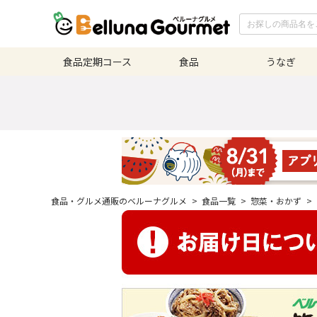
食品定期
コース
食品
うなぎ
食品・グルメ通販のベルーナグルメ
>
食品一覧
>
惣菜・おかず
>