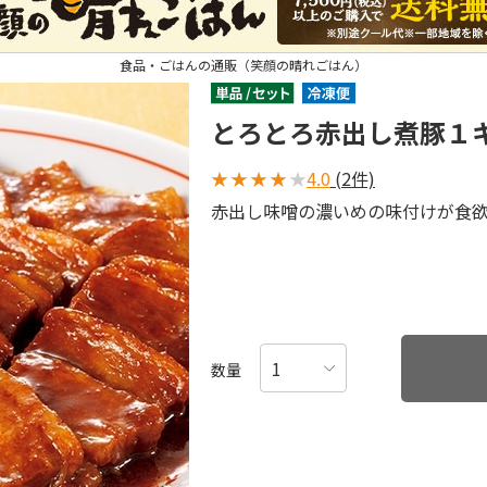
食品・ごはんの通販（笑顔の晴れごはん）
とろとろ赤出し煮豚１
★
★
★
★
★
4.0
(2件)
赤出し味噌の濃いめの味付けが食
数量