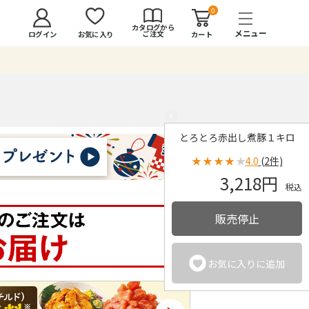
0
カタログから
ご注文
ログイン
カート
お気に入り
×
とろとろ赤出し煮豚１キロ
★
★
★
★
★
4.0
(2件)
3,218円
税込
販売停止
お気に入りに追加