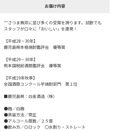
お届け内容
""さつま無双に並び多くの受賞を誇ります。試飲でも
スタッフが口々に「おいしい」を連発！
【平成28－30年】
鹿児島県本格焼酎鑑評会 優等賞
【平成29－30年】
熊本国税局酒類鑑評会 優等賞
【平成19年秋季】
全国酒類コンクール芋焼酎部門 第１位
■鹿児島県：白金酒造（株）
●麹／白麹
●蒸留方法／常圧
●アルコール度数／２５度
●飲み方／◎ロック 〇水割り・ストレート