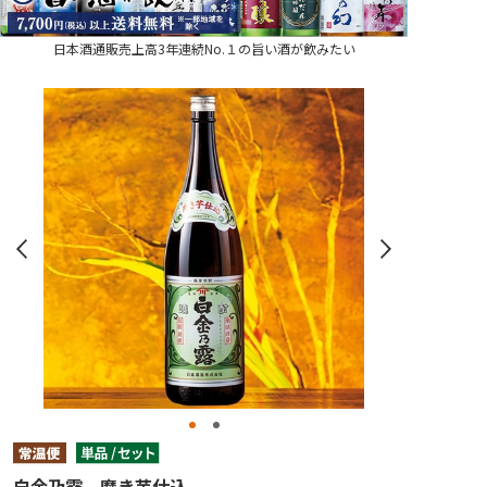
日本酒通販売上高3年連続No.１の旨い酒が飲みたい
白金乃露 磨き芋仕込