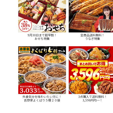
9月30日まで超早割！
全商品送料無料！
おせち特集
うなぎ特集
外食気分を味わいたい方に！
3点購入で送料無料！
吉野家よくばり５種２０袋
3,596円均一！