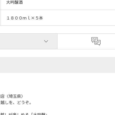
大吟醸酒
１８００ｍｌ×５本
商店〈埼玉県〉
ど越しを、どうぞ。
ど越しが楽しめる「大吟醸」。