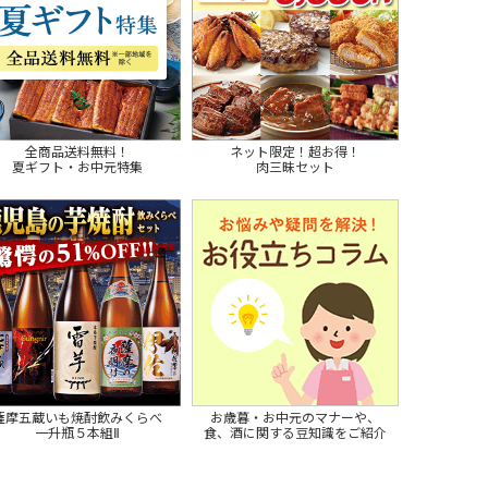
全商品送料無料！
ネット限定！超お得！
夏ギフト・お中元特集
肉三昧セット
薩摩五蔵いも焼酎飲みくらべ
お歳暮・お中元のマナーや、
一升瓶５本組Ⅱ
食、酒に関する豆知識をご紹介