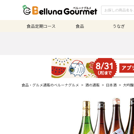
食品定期
コース
食品
うなぎ
食品・グルメ通販のベルーナグルメ
>
酒の通販
>
日本酒
>
大吟