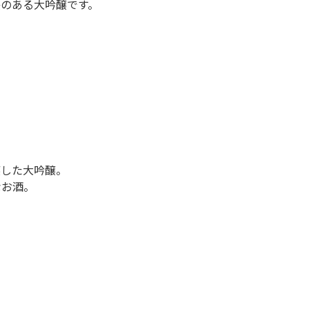
のある大吟醸です。
〉
醸した大吟醸。
なお酒。