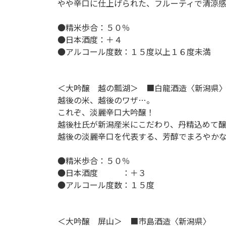
やや辛口に仕上げられた、フルーティで清涼感
●精米歩合：５０％
●日本酒度：＋４
●アルコール度数：１５度以上１６度未満
＜大吟醸 越の瓢湖＞ ■白龍酒造〈新潟県
越後の米、越後のワザ…。
これぞ、淡麗辛口大吟醸！
越後杜氏が新潟産米にこだわり、丹精込めて
越後の淡麗辛口を代表する、芳醇でまろやか
●精米歩合：５０％
●日本酒度 ：＋３
●アルコール度数：１５度
＜大吟醸 屏山＞ ■市島酒造〈新潟県〉