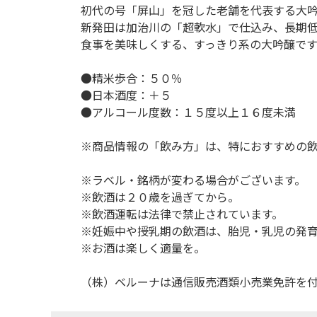
初代の号「屏山」を冠した老舗を代表する大
新発田は加治川の「超軟水」で仕込み、長期
食事を美味しくする、すっきり系の大吟醸です
●精米歩合：５０％
●日本酒度：＋５
●アルコール度数：１５度以上１６度未満
※商品情報の「飲み方」は、特におすすめの
※ラベル・銘柄が変わる場合がございます。
※飲酒は２０歳を過ぎてから。
※飲酒運転は法律で禁止されています。
※妊娠中や授乳期の飲酒は、胎児・乳児の発
※お酒は楽しく適量を。
（株）ベルーナは通信販売酒類小売業免許を