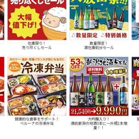
在庫限り！
数量限定！
売り尽くしセール
酒在庫処分セール
健康的な食事をサポート！
大吟醸入り！
ベルーナの冷凍弁当
酒処新潟の地酒5本に一升瓶1本増
量！！