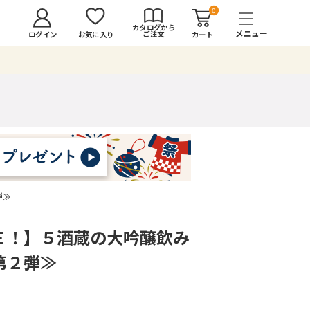
0
カタログから
ご注文
ログイン
カート
お気に入り
弾≫
Ｅ！】５酒蔵の大吟醸飲み
第２弾≫