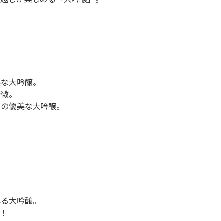
〉
美な大吟醸。
特徴。
」の優美な大吟醸。
れる大吟醸。
群！