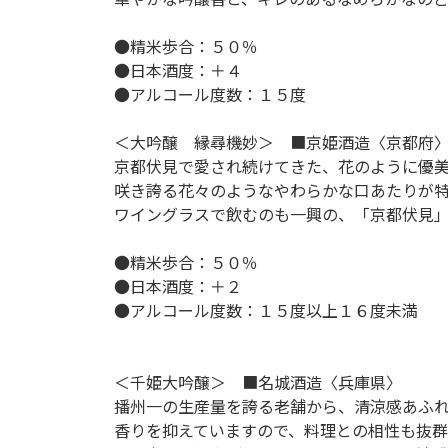
●精米歩合：５０％
●日本酒度：＋４
●アルコール度数：１５度
＜大吟醸 縁尋機妙＞ ■京姫酒造〈京都府
京都伏見で愛され続けてきた、花のように優
咲き誇る花々のようなやわらかな口あたりが
ワイングラスで飲むのも一興の、「京都伏見
●精米歩合：５０％
●日本酒度：＋２
●アルコール度数：１５度以上１６度未満
＜千姫大吟醸＞ ■名城酒造〈兵庫県〉
播州一の生産量を誇る老舗から、清涼感あふ
香りを抑えていますので、料理との相性も抜