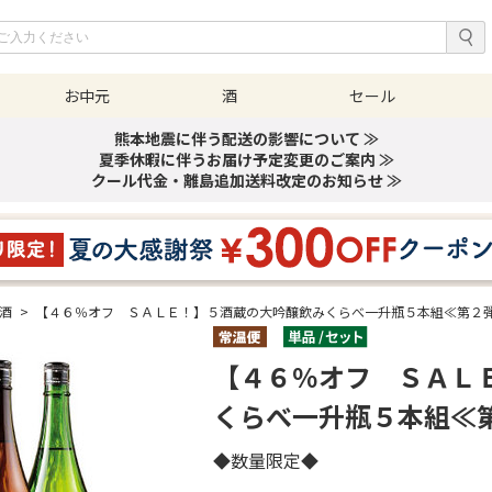
お中元
酒
セール
熊本地震に伴う配送の影響について ≫
夏季休暇に伴うお届け予定変更のご案内 ≫
クール代金・離島追加送料改定のお知らせ ≫
醸酒
>
【４６％オフ ＳＡＬＥ！】５酒蔵の大吟醸飲みくらべ一升瓶５本組≪第２
【４６％オフ ＳＡＬ
くらべ一升瓶５本組≪
◆数量限定◆