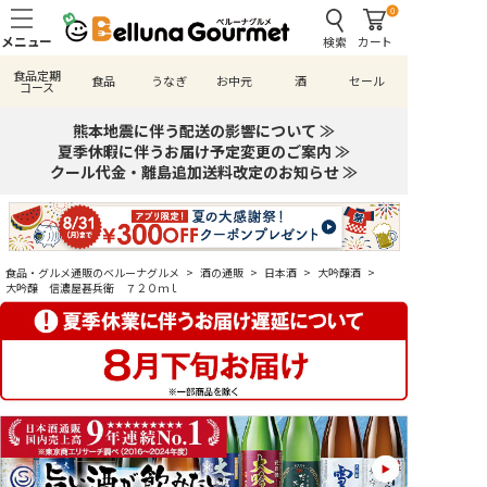
0
検索
カート
食品定期
食品
うなぎ
お中元
酒
セール
コース
熊本地震に伴う配送の影響について ≫
夏季休暇に伴うお届け予定変更のご案内 ≫
クール代金・離島追加送料改定のお知らせ ≫
食品・グルメ通販のベルーナグルメ
>
酒の通販
>
日本酒
>
大吟醸酒
>
大吟醸 信濃屋甚兵衛 ７２０ｍｌ