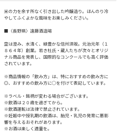
米の力を余す所なく引き出した吟醸造り。ほんのり冷
やしてふくよかな風味をお楽しみください。
■〈長野県〉遠藤酒造場
空は澄み、水清く、緑豊かな信州須坂。元治元年（１
８６４年）創業。若き杜氏・蔵人たちが次々とオリジ
ナル商品を発表し、国際的なコンクールでも高く評価
されています。
※商品情報の「飲み方」は、特におすすめの飲み方に
◎、おすすめの飲み方に○を付けて表記しています。
※ラベル・銘柄が変わる場合がございます。
※飲酒は２０歳を過ぎてから。
※飲酒運転は法律で禁止されています。
※妊娠中や授乳期の飲酒は、胎児・乳児の発育に悪影
響を与えるおそれがあります。
※お酒は楽しく適量を。