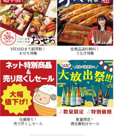
9月30日まで超早割！
全商品送料無料！
おせち特集
うなぎ特集
在庫限り！
数量限定！
売り尽くしセール
酒在庫処分セール