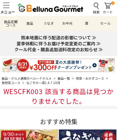
0
検索
カート
食品定期
食品
うなぎ
お中元
酒
セール
コース
熊本地震に伴う配送の影響について ≫
夏季休暇に伴うお届け予定変更のご案内 ≫
クール代金・離島追加送料改定のお知らせ ≫
食品・グルメ通販のベルーナグルメ
>
食品一覧
>
惣菜・おかずコース
>
魚惣菜コース
>
なごやか一菜1.4.7.10月
WESCFK003 該当する商品は見つか
りませんでした。
おすすめ特集