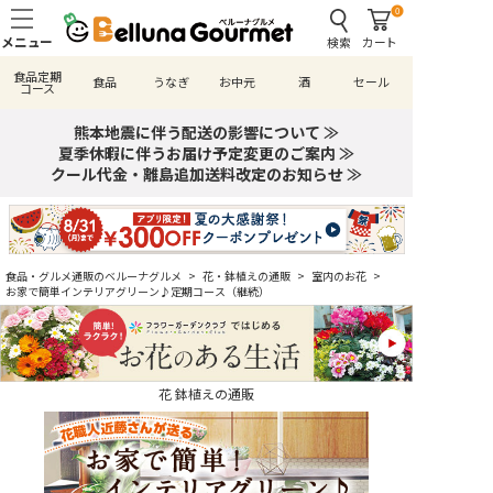
0
検索
カート
食品定期
食品
うなぎ
お中元
酒
セール
コース
熊本地震に伴う配送の影響について ≫
夏季休暇に伴うお届け予定変更のご案内 ≫
クール代金・離島追加送料改定のお知らせ ≫
食品・グルメ通販のベルーナグルメ
>
花・鉢植えの通販
>
室内のお花
>
お家で簡単インテリアグリーン♪定期コース（継続）
花 鉢植えの通販