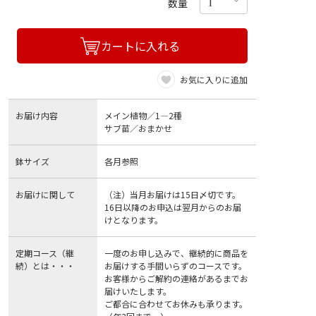
数量
カートに入れる
お気に入りに追加
お届け内容
メイン植物／1―2種
サブ苗／おまかせ
鉢サイズ
各月参照
お届けに関して
（注）当月お届けは15日〆切です。
16日以降のお申込は翌月からのお届
けとなります。
定期コース（継
一度のお申し込みで、継続的に商品を
続）とは・・・
お届けする手間いらずのコースです。
お客様からご解約の連絡があるまでお
届けいたします。
ご都合に合わせてお休みも承ります。