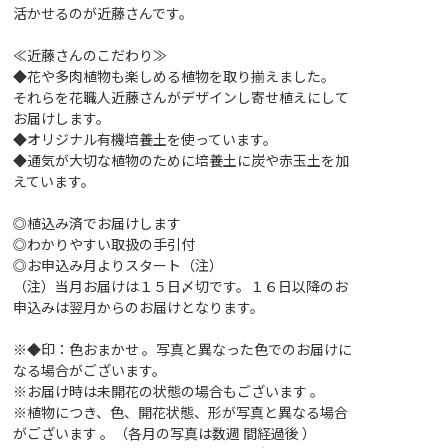
活かせるのが近藤さんです。
≪近藤さんのこだわり≫
◆花や多肉植物も楽しめる植物を取り揃えました。
それらを花職人近藤さんがデザインし寄せ植えにして
お届けします。
◆オリジナル有機培養土を使っています。
◆通気が大切な植物のために培養土に炭や赤玉土を加
えています。
◎植込み済でお届けします
◎わかりやすい取扱の手引付
◎お申込み月よりスタート（注）
（注）当月お届けは１５日〆切です。１６日以降のお
申込みは翌月からのお届けとなります。
※◆印：色おまかせ 。写真と異なった色でのお届けに
なる場合がございます。
※お届け時は未開花の状態の場合もございます 。
※植物につき、色、開花状態、形が写真と異なる場合
がございます 。（各月の写真は数週 間経過後 ）