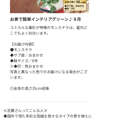
月
お家で簡単インテリアグリーン♪９月
お家で簡単イ
はまさ
コミカルな葉形が特徴のモンステラは、室内ど
気持ちよく伸び
こでもよく似合います。
感じます。
【お届け内容】
【お届け内容】
●モンステラ
●テーブルヤシ
◆サブ苗／おまかせ
◆サブ苗／おま
◆鉢サイズ／6号
◆鉢サイズ／6号
※◆印：色おまかせ
※◆印：色おま
がござ
写真と異なった色でのお届けになる場合がござ
写真と異なった
います。
います。
◎全体の高さ35cm前後
◎全体の高さ／3
≪近藤さんってこんな人≫
◆国外で得た多彩な知識を色々なタイプの寄せ植えに