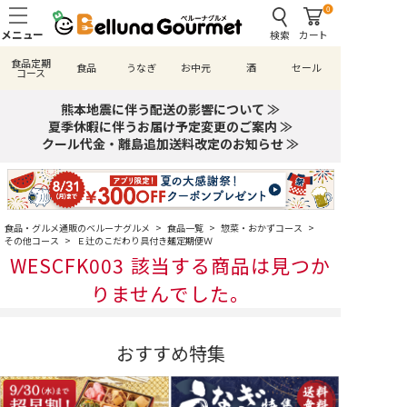
0
検索
カート
食品定期
食品
うなぎ
お中元
酒
セール
コース
熊本地震に伴う配送の影響について ≫
夏季休暇に伴うお届け予定変更のご案内 ≫
クール代金・離島追加送料改定のお知らせ ≫
食品・グルメ通販のベルーナグルメ
>
食品一覧
>
惣菜・おかずコース
>
その他コース
>
Ｅ辻のこだわり具付き麺定期便Ｗ
WESCFK003 該当する商品は見つか
りませんでした。
おすすめ特集