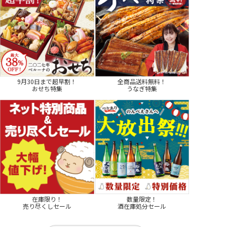
9月30日まで超早割！
全商品送料無料！
おせち特集
うなぎ特集
在庫限り！
数量限定！
売り尽くしセール
酒在庫処分セール