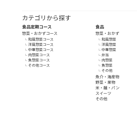
カテゴリから探す
食品定期コース
食品
惣菜・おかずコース
惣菜・おかず
和風惣菜コース
和風惣菜
洋風惣菜コース
洋風惣菜
中華惣菜コース
中華惣菜
肉惣菜コース
弁当
魚惣菜コース
肉惣菜
その他コース
魚惣菜
その他
魚介・海産物
野菜・果物
米・麺・パン
スイーツ
その他