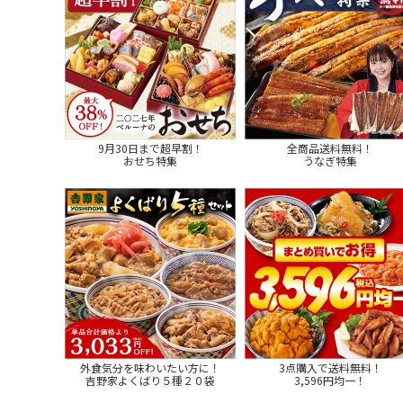
9月30日まで超早割！
全商品送料無料！
おせち特集
うなぎ特集
外食気分を味わいたい方に！
3点購入で送料無料！
吉野家よくばり５種２０袋
3,596円均一！