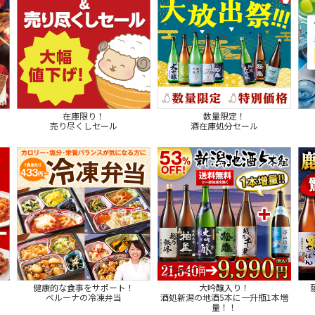
在庫限り！
数量限定！
売り尽くしセール
酒在庫処分セール
健康的な食事をサポート！
大吟醸入り！
ベルーナの冷凍弁当
酒処新潟の地酒5本に一升瓶1本増
量！！