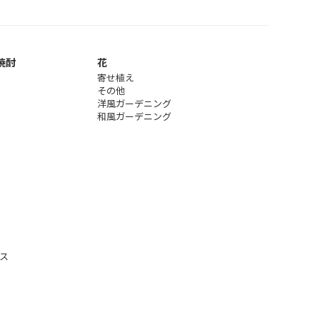
焼酎
花
寄せ植え
その他
洋風ガーデニング
和風ガーデニング
ス