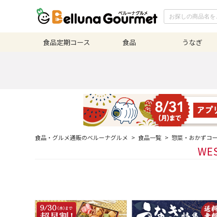
食品定期
コース
食品
うなぎ
食品・グルメ通販のベルーナグルメ
>
食品一覧
>
惣菜・おかずコ
WE