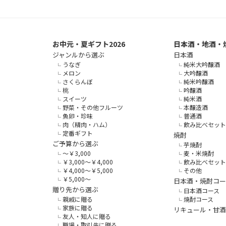
お中元・夏ギフト2026
日本酒・地酒・
ジャンルから選ぶ
日本酒
うなぎ
純米大吟醸酒
メロン
大吟醸酒
さくらんぼ
純米吟醸酒
桃
吟醸酒
スイーツ
純米酒
野菜・その他フルーツ
本醸造酒
魚卵・珍味
普通酒
肉（精肉・ハム）
飲み比べセット
定番ギフト
焼酎
ご予算から選ぶ
芋焼酎
～￥3,000
麦・米焼酎
￥3,000～￥4,000
飲み比べセット
￥4,000～￥5,000
その他
￥5,000～
日本酒・焼酎コー
贈り先から選ぶ
日本酒コース
親戚に贈る
焼酎コース
家族に贈る
リキュール・甘酒
友人・知人に贈る
職場・取引先に贈る