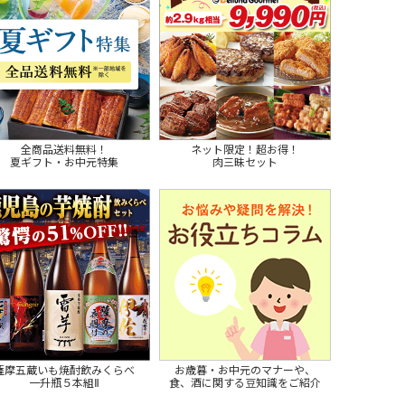
全商品送料無料！
ネット限定！超お得！
夏ギフト・お中元特集
肉三昧セット
薩摩五蔵いも焼酎飲みくらべ
お歳暮・お中元のマナーや、
一升瓶５本組Ⅱ
食、酒に関する豆知識をご紹介