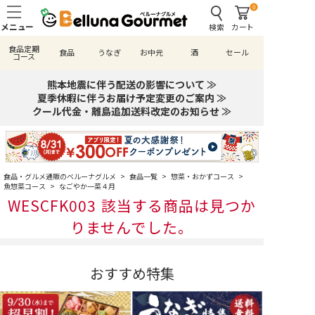
0
検索
カート
食品定期
食品
うなぎ
お中元
酒
セール
コース
熊本地震に伴う配送の影響について ≫
夏季休暇に伴うお届け予定変更のご案内 ≫
クール代金・離島追加送料改定のお知らせ ≫
食品・グルメ通販のベルーナグルメ
>
食品一覧
>
惣菜・おかずコース
>
魚惣菜コース
>
なごやか一菜４月
WESCFK003 該当する商品は見つか
りませんでした。
おすすめ特集