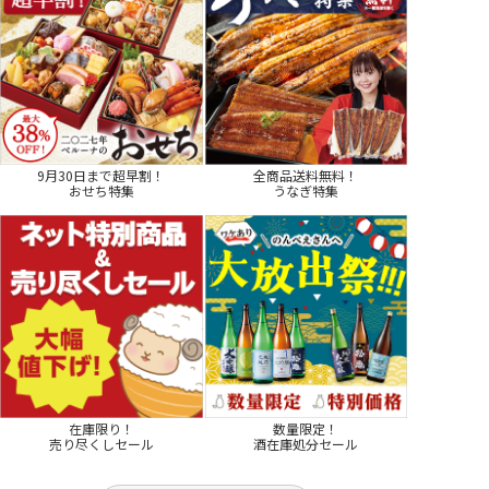
9月30日まで超早割！
全商品送料無料！
おせち特集
うなぎ特集
在庫限り！
数量限定！
売り尽くしセール
酒在庫処分セール