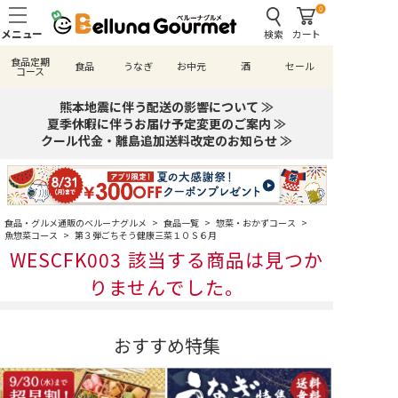
0
検索
カート
食品定期
食品
うなぎ
お中元
酒
セール
コース
熊本地震に伴う配送の影響について ≫
夏季休暇に伴うお届け予定変更のご案内 ≫
クール代金・離島追加送料改定のお知らせ ≫
食品・グルメ通販のベルーナグルメ
>
食品一覧
>
惣菜・おかずコース
>
魚惣菜コース
>
第３弾ごちそう健康三菜１０Ｓ６月
WESCFK003 該当する商品は見つか
りませんでした。
おすすめ特集