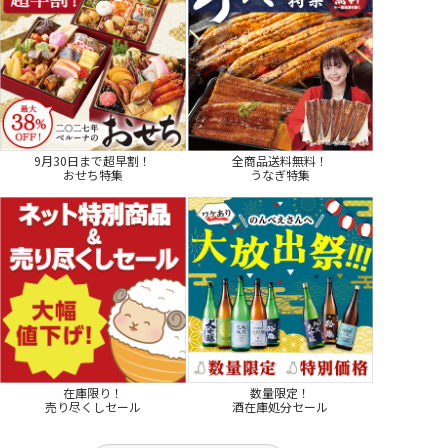
9月30日まで超早割！
全商品送料無料！
おせち特集
うなぎ特集
在庫限り！
数量限定！
売り尽くしセール
酒在庫処分セール