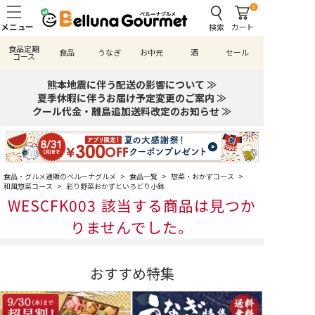
0
検索
カート
食品定期
食品
うなぎ
お中元
酒
セール
コース
熊本地震に伴う配送の影響について ≫
夏季休暇に伴うお届け予定変更のご案内 ≫
クール代金・離島追加送料改定のお知らせ ≫
食品・グルメ通販のベルーナグルメ
>
食品一覧
>
惣菜・おかずコース
>
和風惣菜コース
>
彩り野菜おかずといろどり小鉢
WESCFK003 該当する商品は見つか
りませんでした。
おすすめ特集