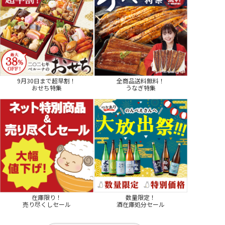
9月30日まで超早割！
全商品送料無料！
おせち特集
うなぎ特集
在庫限り！
数量限定！
売り尽くしセール
酒在庫処分セール