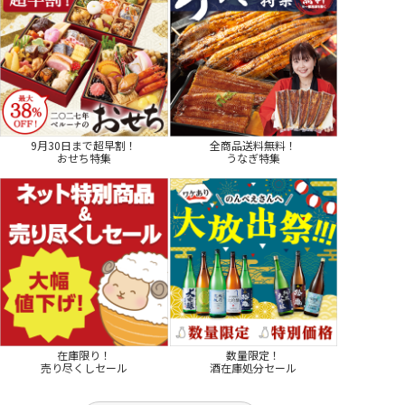
9月30日まで超早割！
全商品送料無料！
おせち特集
うなぎ特集
在庫限り！
数量限定！
売り尽くしセール
酒在庫処分セール