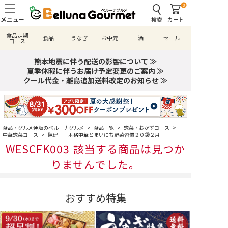
0
検索
カート
食品定期
食品
うなぎ
お中元
酒
セール
コース
熊本地震に伴う配送の影響について ≫
夏季休暇に伴うお届け予定変更のご案内 ≫
クール代金・離島追加送料改定のお知らせ ≫
食品・グルメ通販のベルーナグルメ
>
食品一覧
>
惣菜・おかずコース
>
中華惣菜コース
>
陳建一 本格中華とまいにち野菜習慣２０袋２月
WESCFK003 該当する商品は見つか
りませんでした。
おすすめ特集