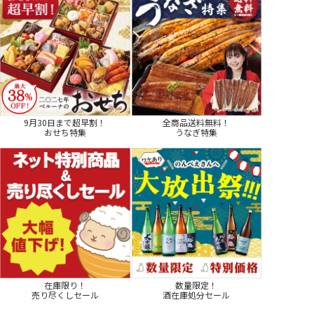
9月30日まで超早割！
全商品送料無料！
おせち特集
うなぎ特集
在庫限り！
数量限定！
売り尽くしセール
酒在庫処分セール