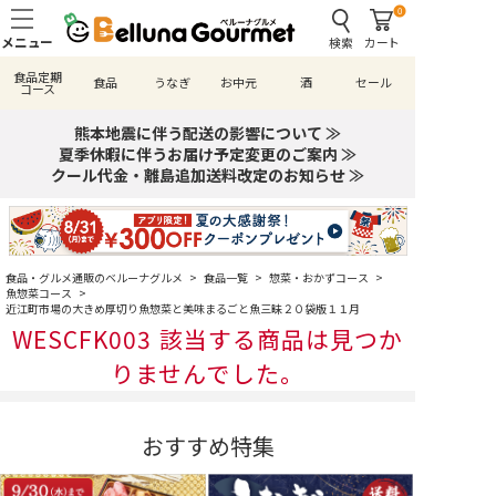
0
検索
カート
食品定期
食品
うなぎ
お中元
酒
セール
コース
熊本地震に伴う配送の影響について ≫
夏季休暇に伴うお届け予定変更のご案内 ≫
クール代金・離島追加送料改定のお知らせ ≫
食品・グルメ通販のベルーナグルメ
>
食品一覧
>
惣菜・おかずコース
>
魚惣菜コース
>
近江町市場の大きめ厚切り魚惣菜と美味まるごと魚三昧２０袋版１１月
WESCFK003 該当する商品は見つか
りませんでした。
おすすめ特集