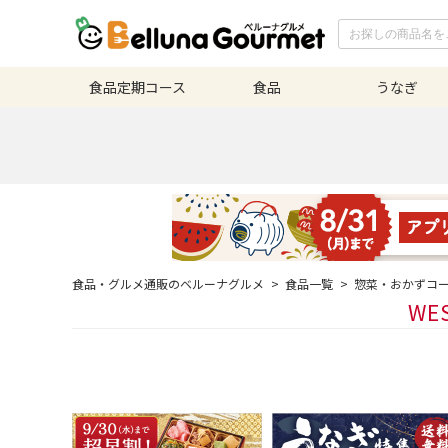
食品定期
コース
食品
うなぎ
食品・グルメ通販のベルーナグルメ
>
食品一覧
>
惣菜・おかずコ
WE