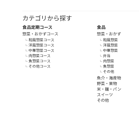
カテゴリから探す
食品定期コース
食品
惣菜・おかずコース
惣菜・おかず
和風惣菜コース
和風惣菜
洋風惣菜コース
洋風惣菜
中華惣菜コース
中華惣菜
肉惣菜コース
弁当
魚惣菜コース
肉惣菜
その他コース
魚惣菜
その他
魚介・海産物
野菜・果物
米・麺・パン
スイーツ
その他