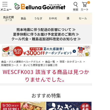
0
検索
カート
食品定期
食品
うなぎ
お中元
酒
セール
コース
熊本地震に伴う配送の影響について ≫
夏季休暇に伴うお届け予定変更のご案内 ≫
クール代金・離島追加送料改定のお知らせ ≫
食品・グルメ通販のベルーナグルメ
>
食品一覧
>
惣菜・おかずコース
>
和風惣菜コース
>
まいにち野菜習慣２０袋版２月
WESCFK003 該当する商品は見つか
りませんでした。
おすすめ特集