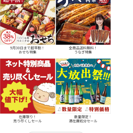
9月30日まで超早割！
全商品送料無料！
おせち特集
うなぎ特集
在庫限り！
数量限定！
売り尽くしセール
酒在庫処分セール