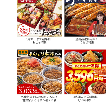
9月30日まで超早割！
全商品送料無料！
おせち特集
うなぎ特集
外食気分を味わいたい方に！
3点購入で送料無料！
吉野家よくばり５種２０袋
3,596円均一！