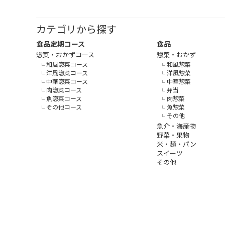
カテゴリから探す
食品定期コース
食品
惣菜・おかずコース
惣菜・おかず
和風惣菜コース
和風惣菜
洋風惣菜コース
洋風惣菜
中華惣菜コース
中華惣菜
肉惣菜コース
弁当
魚惣菜コース
肉惣菜
その他コース
魚惣菜
その他
魚介・海産物
野菜・果物
米・麺・パン
スイーツ
その他