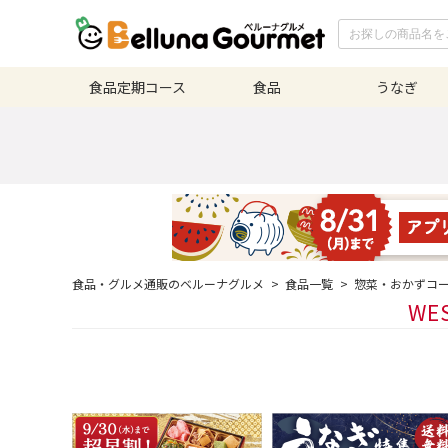
食品定期
コース
食品
うなぎ
食品・グルメ通販のベルーナグルメ
>
食品一覧
>
惣菜・おかずコ
WE