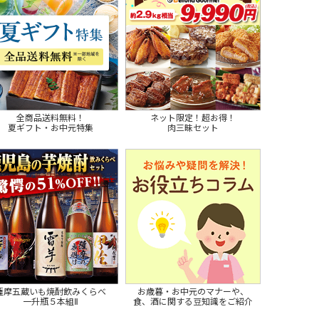
全商品送料無料！
ネット限定！超お得！
夏ギフト・お中元特集
肉三昧セット
薩摩五蔵いも焼酎飲みくらべ
お歳暮・お中元のマナーや、
一升瓶５本組Ⅱ
食、酒に関する豆知識をご紹介