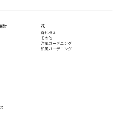
焼酎
花
寄せ植え
その他
洋風ガーデニング
和風ガーデニング
ス