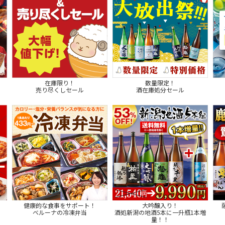
在庫限り！
数量限定！
売り尽くしセール
酒在庫処分セール
健康的な食事をサポート！
大吟醸入り！
ベルーナの冷凍弁当
酒処新潟の地酒5本に一升瓶1本増
量！！