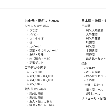
お中元・夏ギフト2026
日本酒・地酒・
ジャンルから選ぶ
日本酒
うなぎ
純米大吟醸酒
メロン
大吟醸酒
さくらんぼ
純米吟醸酒
桃
吟醸酒
スイーツ
純米酒
野菜・その他フルーツ
本醸造酒
魚卵・珍味
普通酒
肉（精肉・ハム）
飲み比べセット
定番ギフト
焼酎
ご予算から選ぶ
芋焼酎
～￥3,000
麦・米焼酎
￥3,000～￥4,000
飲み比べセット
￥4,000～￥5,000
その他
￥5,000～
日本酒・焼酎コー
贈り先から選ぶ
日本酒コース
親戚に贈る
焼酎コース
家族に贈る
リキュール・甘酒
友人・知人に贈る
職場・取引先に贈る