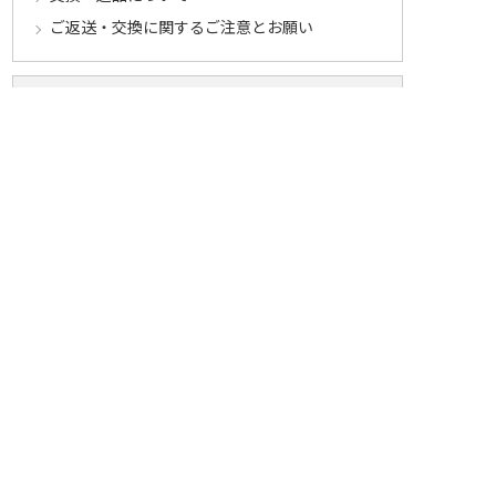
ご返送・交換に関するご注意とお願い
お客様情報について
会員登録について
ログインについて
パスワードをお忘れの方へ
会員登録内容変更について
その他
メールマガジンについて
Cookieについて
システムに関するご注意
セキュリティについて