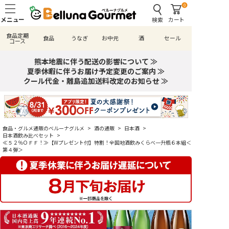
0
検索
カート
食品定期
食品
うなぎ
お中元
酒
セール
コース
熊本地震に伴う配送の影響について ≫
夏季休暇に伴うお届け予定変更のご案内 ≫
クール代金・離島追加送料改定のお知らせ ≫
食品・グルメ通販のベルーナグルメ
>
酒の通販
>
日本酒
>
日本酒飲み比べセット
>
≪５２％ＯＦＦ！≫【Wプレゼント付】特割！全国地酒飲みくらべ一升瓶６本組＜
第４弾＞