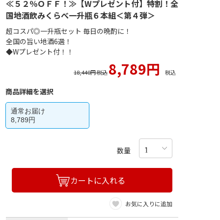
≪５２％ＯＦＦ！≫【Wプレゼント付】特割！全
国地酒飲みくらべ一升瓶６本組＜第４弾＞
超コスパ◎一升瓶セット 毎日の晩酌に！
全国の旨い地酒6選！
◆Wプレゼント付！！
8,789円
18,440円 税込
税込
商品詳細を選択
通常お届け
8,789円
数量
カートに入れる
お気に入りに追加