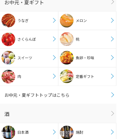
お中元・夏ギフト
うなぎ
メロン
さくらんぼ
桃
スイーツ
魚卵・珍味
肉
定番ギフト
お中元・夏ギフトトップはこちら
酒
日本酒
焼酎