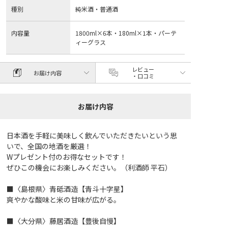
種別
純米酒・普通酒
内容量
1800ml×6本・180ml×1本・パーテ
ィーグラス
レビュー
お届け内容
・口コミ
お届け内容
日本酒を手軽に美味しく飲んでいただきたいという思
いで、全国の地酒を厳選！
Wプレゼント付のお得なセットです！
ぜひこの機会にお楽しみください。（利酒師 平石）
■〈島根県〉青砥酒造【青斗十字星】
爽やかな酸味と米の甘味が広がる。
■〈大分県〉藤居酒造【豊後自慢】