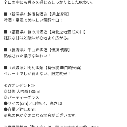
辛口の中にも旨みを感じるしっかりとした味わい。
■〈新潟県〉越後桜酒造【深山淡雪】
冷酒・常温で美味しい芳醇辛口！
■〈福島県〉笹の川酒造【東北之地酒 笹の川】
軽快な甘味と酸味が心地よく広がる。
■〈長野県〉千曲錦酒造【佳撰 筑摩】
熟成された濃厚な味わい！
■〈茨城県〉明利酒類【葵伝説 辛口純米酒】
ベルーナでしか買えない、限定純米！
≪Wプレゼント≫
◎越後 大吟醸180ml
◎パーティーグラス
●サイズ(cm)／口径6.4、高さ10
●容量／約110ml
※瓶の色が変更になる場合がございます。