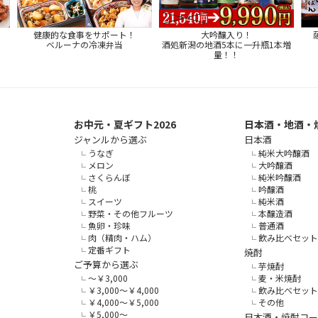
健康的な食事をサポート！
大吟醸入り！
ベルーナの冷凍弁当
酒処新潟の地酒5本に一升瓶1本増
量！！
お中元・夏ギフト2026
日本酒・地酒・
ジャンルから選ぶ
日本酒
うなぎ
純米大吟醸酒
メロン
大吟醸酒
さくらんぼ
純米吟醸酒
桃
吟醸酒
スイーツ
純米酒
野菜・その他フルーツ
本醸造酒
魚卵・珍味
普通酒
肉（精肉・ハム）
飲み比べセット
定番ギフト
焼酎
ご予算から選ぶ
芋焼酎
～￥3,000
麦・米焼酎
￥3,000～￥4,000
飲み比べセット
￥4,000～￥5,000
その他
￥5,000～
日本酒・焼酎コー