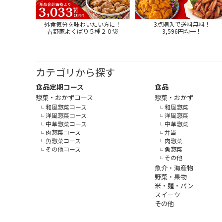
外食気分を味わいたい方に！
3点購入で送料無料！
吉野家よくばり５種２０袋
3,596円均一！
カテゴリから探す
食品定期コース
食品
惣菜・おかずコース
惣菜・おかず
和風惣菜コース
和風惣菜
洋風惣菜コース
洋風惣菜
中華惣菜コース
中華惣菜
肉惣菜コース
弁当
魚惣菜コース
肉惣菜
その他コース
魚惣菜
その他
魚介・海産物
野菜・果物
米・麺・パン
スイーツ
その他