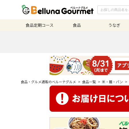
食品定期
コース
食品
うなぎ
食品・グルメ通販のベルーナグルメ
>
食品一覧
>
米・麺・パン
>