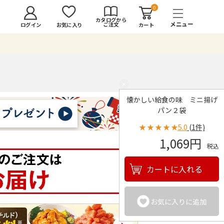
0
カタログから
ご注文
ログイン
カート
お気に入り
×
懐かしい給食の味 ミニ揚げ
パン２袋
★
★
★
★
★
5.0
(1件)
1,069円
税込
カートに入れる
お気に入りに追加