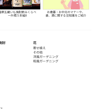
薩摩五蔵いも焼酎飲みくらべ
お歳暮・お中元のマナーや、
一升瓶５本組Ⅱ
食、酒に関する豆知識をご紹介
焼酎
花
寄せ植え
その他
洋風ガーデニング
和風ガーデニング
ス