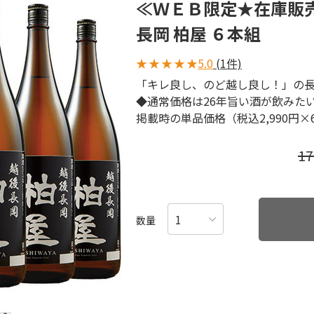
≪ＷＥＢ限定★在庫販
長岡 柏屋 ６本組
★
★
★
★
★
5.0
(1件)
「キレ良し、のど越し良し！」の
◆通常価格は26年旨い酒が飲みた
掲載時の単品価格（税込2,990円
1
数量