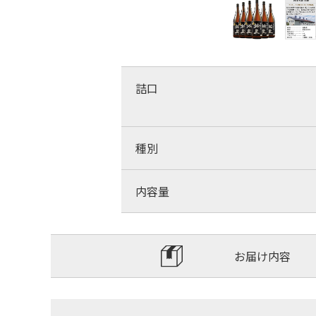
詰口
種別
内容量
お届け内容