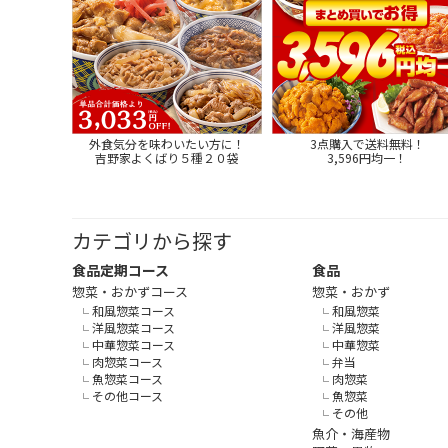
外食気分を味わいたい方に！
3点購入で送料無料！
吉野家よくばり５種２０袋
3,596円均一！
カテゴリから探す
食品定期コース
食品
惣菜・おかずコース
惣菜・おかず
和風惣菜コース
和風惣菜
洋風惣菜コース
洋風惣菜
中華惣菜コース
中華惣菜
肉惣菜コース
弁当
魚惣菜コース
肉惣菜
その他コース
魚惣菜
その他
魚介・海産物