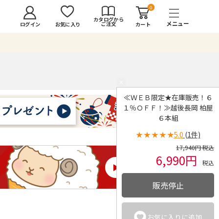
0
カタログから
ご注文
ログイン
カート
お気に入り
×
≪ＷＥＢ限定★在庫販売！６
１％ＯＦＦ！≫越後長岡 柏屋
６本組
★
★
★
★
★
5.0
(1件)
17,940円 税込
6,990円
税込
販売停止
お気に入りに追加