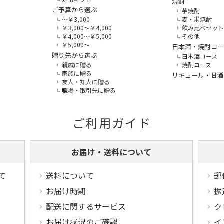
焼酎
ご予算から選ぶ
芋焼酎
～￥3,000
麦・米焼酎
￥3,000～￥4,000
飲み比べセット
￥4,000～￥5,000
その他
￥5,000～
日本酒・焼酎コー
贈り先から選ぶ
日本酒コース
親戚に贈る
焼酎コース
家族に贈る
リキュール・甘酒
友人・知人に贈る
職場・取引先に贈る
ご利用ガイド
お届け・送料について
て
送料について
郵
お届け時期
振
配送に関するサービス
ク
お届け状況のご確認
イ