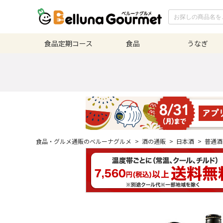
食品定期
コース
食品
うなぎ
食品・グルメ通販のベルーナグルメ
>
酒の通販
>
日本酒
>
普通