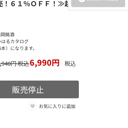
売！６１％ＯＦＦ！≫越後
長岡銘酒
いはるカタログ
×6本）になります。
6,990円
7,940円 税込
税込
販売停止
お気に入りに追加