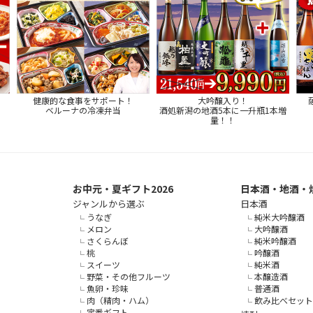
健康的な食事をサポート！
大吟醸入り！
ベルーナの冷凍弁当
酒処新潟の地酒5本に一升瓶1本増
量！！
お中元・夏ギフト2026
日本酒・地酒・
ジャンルから選ぶ
日本酒
うなぎ
純米大吟醸酒
メロン
大吟醸酒
さくらんぼ
純米吟醸酒
桃
吟醸酒
スイーツ
純米酒
野菜・その他フルーツ
本醸造酒
魚卵・珍味
普通酒
肉（精肉・ハム）
飲み比べセット
定番ギフト