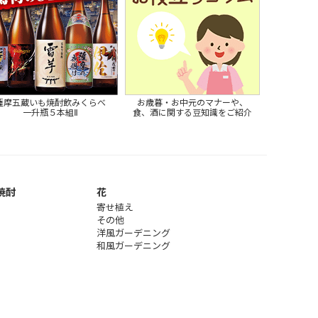
薩摩五蔵いも焼酎飲みくらべ
お歳暮・お中元のマナーや、
一升瓶５本組Ⅱ
食、酒に関する豆知識をご紹介
焼酎
花
寄せ植え
その他
洋風ガーデニング
和風ガーデニング