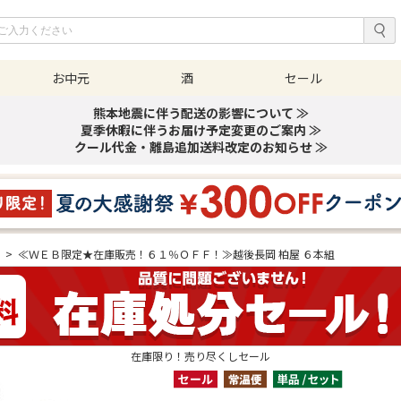
お中元
酒
セール
熊本地震に伴う配送の影響について ≫
夏季休暇に伴うお届け予定変更のご案内 ≫
クール代金・離島追加送料改定のお知らせ ≫
酒
>
≪ＷＥＢ限定★在庫販売！６１％ＯＦＦ！≫越後長岡 柏屋 ６本組
在庫限り！売り尽くしセール