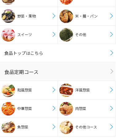
野菜・果物
米・麺・パン
スイーツ
その他
食品トップはこちら
食品定期コース
和風惣菜
洋風惣菜
中華惣菜
肉惣菜
魚惣菜
その他コース