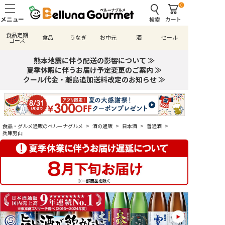
0
検索
カート
食品定期
食品
うなぎ
お中元
酒
セール
コース
熊本地震に伴う配送の影響について ≫
夏季休暇に伴うお届け予定変更のご案内 ≫
クール代金・離島追加送料改定のお知らせ ≫
食品・グルメ通販のベルーナグルメ
>
酒の通販
>
日本酒
>
普通酒
>
兵庫男山