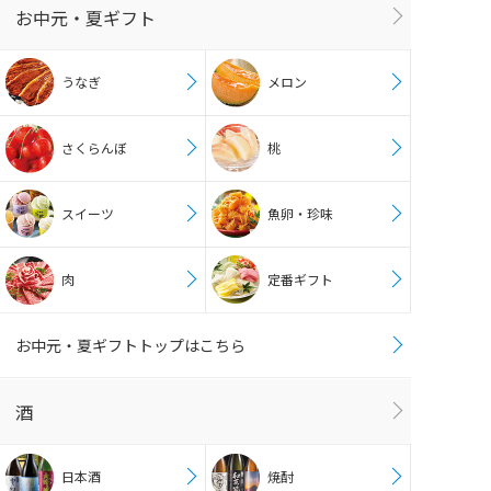
お中元・夏ギフト
うなぎ
メロン
さくらんぼ
桃
スイーツ
魚卵・珍味
肉
定番ギフト
お中元・夏ギフトトップはこちら
酒
日本酒
焼酎