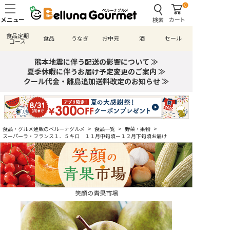
0
検索
カート
食品定期
食品
うなぎ
お中元
酒
セール
コース
熊本地震に伴う配送の影響について ≫
夏季休暇に伴うお届け予定変更のご案内 ≫
クール代金・離島追加送料改定のお知らせ ≫
食品・グルメ通販のベルーナグルメ
>
食品一覧
>
野菜・果物
>
スーパーラ・フランス１．５キロ １１月中旬頃ー１２月下旬頃お届け
笑顔の青果市場