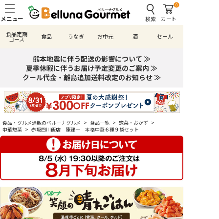
0
検索
カート
食品定期
食品
うなぎ
お中元
酒
セール
コース
熊本地震に伴う配送の影響について ≫
夏季休暇に伴うお届け予定変更のご案内 ≫
クール代金・離島追加送料改定のお知らせ ≫
食品・グルメ通販のベルーナグルメ
>
食品一覧
>
惣菜・おかず
>
中華惣菜
>
赤坂四川飯店 陳建一 本格中華６種９袋セット