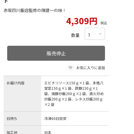
ト
赤坂四川飯店監修の陳建一の味！
4,309円
税込
数量
販売停止
お気に入りに追加
お届け内容
エビチリソース150ｇ×1 袋、本格八
宝菜150ｇ×1 袋、酢豚150ｇ×1
袋、焼豚炒飯200ｇ×2 袋、直火炒め
炒飯200ｇ×2 袋、レタス炒飯200ｇ
×2 袋
日持ち
冷凍60日目安
加工地
日本