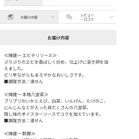
レビュー
お届け内容
・口コミ
お届け内容
≪陳建一 エビチリソース≫
ぷりぷりのエビを香ばしく炒め、仕上げに溶き卵を加
えました。
ピリ辛ながらもまろやかなおいしさです。
■調理方法／湯せん
≪陳建一 本格八宝菜≫
プリプリのいかとえび、白菜、いんげん、たけのこ、
にんじんなどが入った具だくさんの八宝菜。
隠し味のオイスターソースでコクを加えています。
■調理方法：湯せん
≪陳建一 酢豚≫