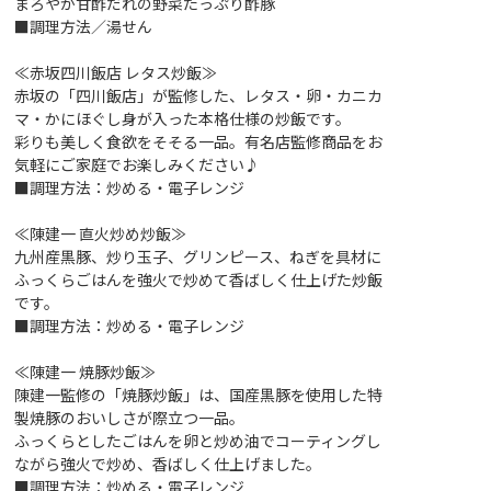
まろやか甘酢だれの野菜たっぷり酢豚
■調理方法／湯せん
≪赤坂四川飯店 レタス炒飯≫
赤坂の「四川飯店」が監修した、レタス・卵・カニカ
マ・かにほぐし身が入った本格仕様の炒飯です。
彩りも美しく食欲をそそる一品。有名店監修商品をお
気軽にご家庭でお楽しみください♪
■調理方法：炒める・電子レンジ
≪陳建一 直火炒め炒飯≫
九州産黒豚、炒り玉子、グリンピース、ねぎを具材に
ふっくらごはんを強火で炒めて香ばしく仕上げた炒飯
です。
■調理方法：炒める・電子レンジ
≪陳建一 焼豚炒飯≫
陳建一監修の「焼豚炒飯」は、国産黒豚を使用した特
製焼豚のおいしさが際立つ一品。
ふっくらとしたごはんを卵と炒め油でコーティングし
ながら強火で炒め、香ばしく仕上げました。
■調理方法：炒める・電子レンジ