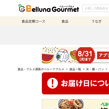
食品定期
コース
食品
うなぎ
食品・グルメ通販のベルーナグルメ
>
食品一覧
>
米・麺・パン
>