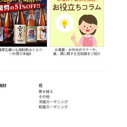
薩摩五蔵いも焼酎飲みくらべ
お歳暮・お中元のマナーや、
一升瓶５本組Ⅱ
食、酒に関する豆知識をご紹介
焼酎
花
寄せ植え
その他
洋風ガーデニング
和風ガーデニング