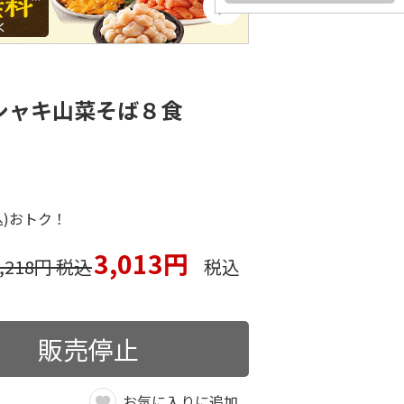
シャキ山菜そば８食
込)おトク！
3,013円
3,218円 税込
税込
販売停止
お気に入りに追加