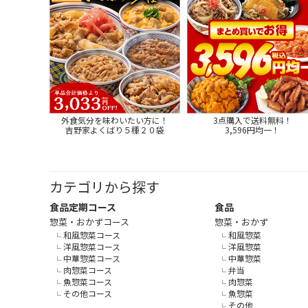
外食気分を味わいたい方に！
3点購入で送料無料！
吉野家よくばり５種２０袋
3,596円均一！
カテゴリから探す
食品定期コース
食品
惣菜・おかずコース
惣菜・おかず
和風惣菜コース
和風惣菜
洋風惣菜コース
洋風惣菜
中華惣菜コース
中華惣菜
肉惣菜コース
弁当
魚惣菜コース
肉惣菜
その他コース
魚惣菜
その他