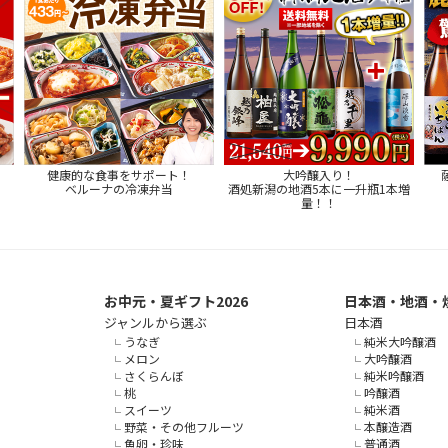
健康的な食事をサポート！
大吟醸入り！
ベルーナの冷凍弁当
酒処新潟の地酒5本に一升瓶1本増
量！！
お中元・夏ギフト2026
日本酒・地酒・
ジャンルから選ぶ
日本酒
うなぎ
純米大吟醸酒
メロン
大吟醸酒
さくらんぼ
純米吟醸酒
桃
吟醸酒
スイーツ
純米酒
野菜・その他フルーツ
本醸造酒
魚卵・珍味
普通酒