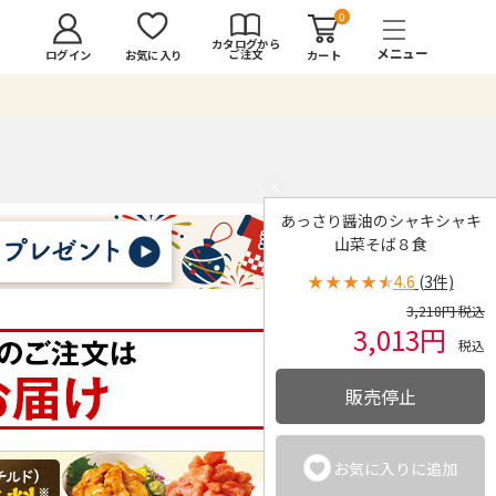
0
カタログから
ご注文
ログイン
カート
お気に入り
×
あっさり醤油のシャキシャキ
山菜そば８食
★
★
★
★
★
4.6
(3件)
3,218円 税込
3,013円
税込
販売停止
お気に入りに追加