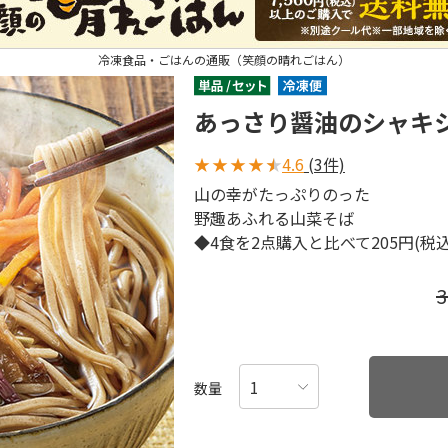
冷凍食品・ごはんの通販（笑顔の晴れごはん）
あっさり醤油のシャキ
★
★
★
★
★
4.6
(3件)
山の幸がたっぷりのった
野趣あふれる山菜そば
◆4食を2点購入と比べて205円(税
数量