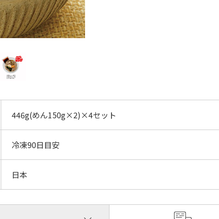
446g(めん150g×2)×4セット
冷凍90日目安
日本