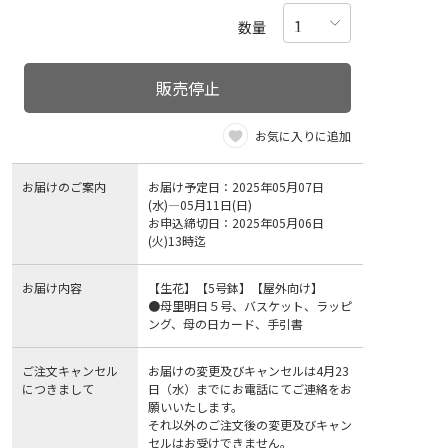
数量
販売停止
お気に入りに追加
お届けのご案内
お届け予定日：2025年05月07日
(水)―05月11日(日)
お申込締切日：2025年05月06日
(火)13時迄
お届け内容
【生花】【5号鉢】【屋外向け】
●母里明日５号、バスケット、ラッピ
ング、母の日カード、手引書
ご注文キャンセル
お届けの変更及びキャンセルは4月23
につきまして
日（水）までにお電話にてご連絡をお
願いいたします。
それ以外のご注文後の変更及びキャン
セルはお受けできません。