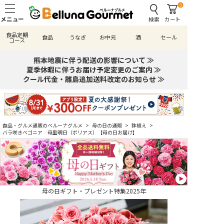
0
検索
カート
食品定期
食品
うなぎ
お中元
酒
セール
コース
熊本地震に伴う配送の影響について ≫
夏季休暇に伴うお届け予定変更のご案内 ≫
クール代金・離島追加送料改定のお知らせ ≫
食品・グルメ通販のベルーナグルメ
>
母の日の通販
>
鉢植え
>
バラ咲きベゴニア 母里明日（ボリアス）【母の日お届け】
母の日ギフト・プレゼント特集2025年