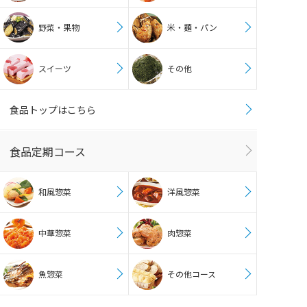
野菜・果物
米・麺・パン
スイーツ
その他
食品トップはこちら
食品定期コース
和風惣菜
洋風惣菜
中華惣菜
肉惣菜
魚惣菜
その他コース