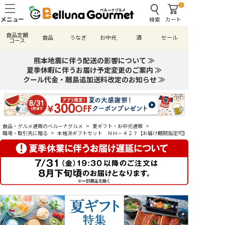
0
検索
カート
食品定期
食品
うなぎ
お中元
酒
セール
コース
熊本地震に伴う配送の影響について ≫
夏季休暇に伴うお届け予定変更のご案内 ≫
クール代金・離島追加送料改定のお知らせ ≫
食品・グルメ通販のベルーナグルメ
>
夏ギフト・お中元通販
>
職場・取引先に贈る
>
本格派ギフトセット ＮＨ－４２７【お届け期間指定可】