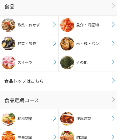
食品
魚介・海産物
惣菜・おかず
野菜・果物
米・麺・パン
スイーツ
その他
食品トップはこちら
食品定期コース
和風惣菜
洋風惣菜
中華惣菜
肉惣菜