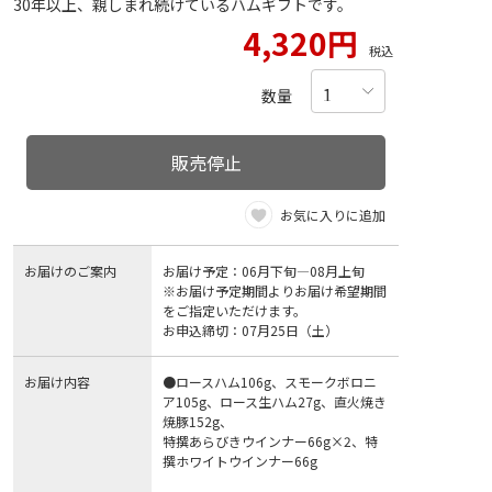
30年以上、親しまれ続けているハムギフトです。
4,320円
税込
数量
販売停止
お気に入りに追加
お届けのご案内
お届け予定：06月下旬―08月上旬
※お届け予定期間よりお届け希望期間
をご指定いただけます。
お申込締切：07月25日（土）
お届け内容
●ロースハム106g、スモークボロニ
ア105g、ロース生ハム27g、直火焼き
焼豚152g、
特撰あらびきウインナー66g×2、特
撰ホワイトウインナー66g