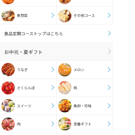
魚惣菜
その他コース
食品定期コーストップはこちら
お中元・夏ギフト
うなぎ
メロン
さくらんぼ
桃
スイーツ
魚卵・珍味
肉
定番ギフト