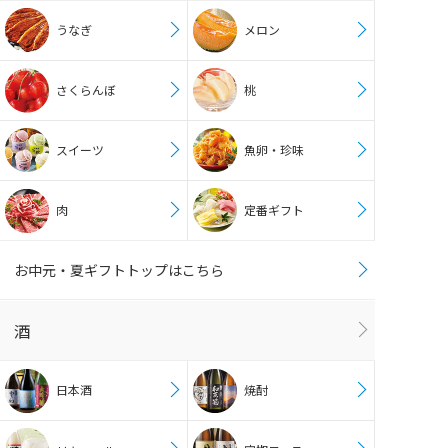
うなぎ
メロン
さくらんぼ
桃
スイーツ
魚卵・珍味
肉
定番ギフト
お中元・夏ギフトトップはこちら
酒
日本酒
焼酎