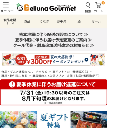
0
検索
カート
食品定期
食品
うなぎ
お中元
酒
セール
コース
熊本地震に伴う配送の影響について ≫
夏季休暇に伴うお届け予定変更のご案内 ≫
クール代金・離島追加送料改定のお知らせ ≫
食品・グルメ通販のベルーナグルメ
>
夏ギフト・お中元通販2023
>
職場・取引先に贈る
>
北海道のとろけるプリン ８個【お届け期間指定可】