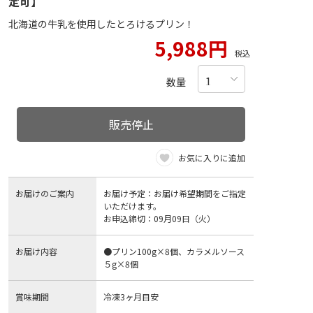
定可】
北海道の牛乳を使用したとろけるプリン！
5,988円
税込
数量
販売停止
お気に入りに追加
お届けのご案内
お届け予定：お届け希望期間をご指定
いただけます。
お申込締切：09月09日（火）
お届け内容
●プリン100g×8個、カラメルソース
５g×8個
賞味期間
冷凍3ヶ月目安