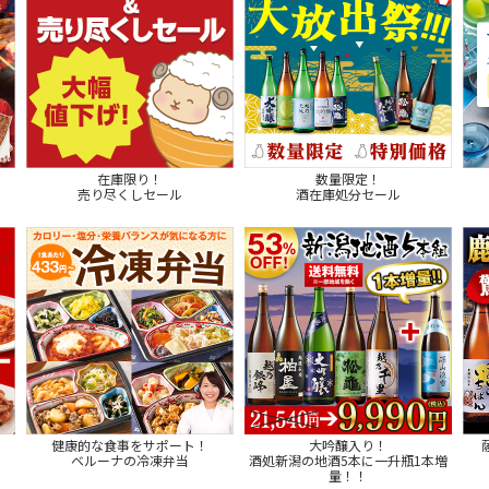
在庫限り！
数量限定！
売り尽くしセール
酒在庫処分セール
健康的な食事をサポート！
大吟醸入り！
ベルーナの冷凍弁当
酒処新潟の地酒5本に一升瓶1本増
量！！