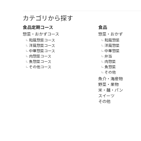
カテゴリから探す
食品定期コース
食品
惣菜・おかずコース
惣菜・おかず
和風惣菜コース
和風惣菜
洋風惣菜コース
洋風惣菜
中華惣菜コース
中華惣菜
肉惣菜コース
弁当
魚惣菜コース
肉惣菜
その他コース
魚惣菜
その他
魚介・海産物
野菜・果物
米・麺・パン
スイーツ
その他