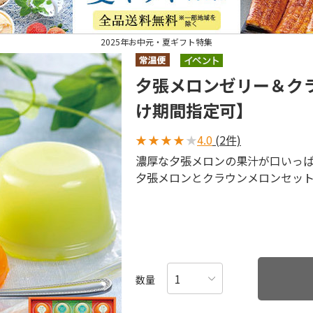
2025年お中元・夏ギフト特集
夕張メロンゼリー＆ク
け期間指定可】
★
★
★
★
★
4.0
(2件)
濃厚な夕張メロンの果汁が口いっ
夕張メロンとクラウンメロンセッ
数量