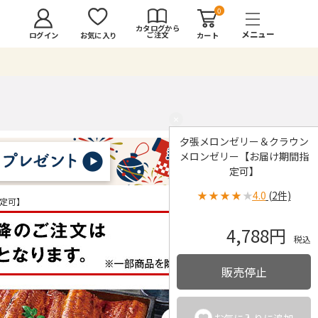
0
カタログから
ご注文
ログイン
カート
お気に入り
×
夕張メロンゼリー＆クラウン
メロンゼリー【お届け期間指
定可】
★
★
★
★
★
4.0
(2件)
定可】
4,788円
税込
販売停止
お気に入りに追加