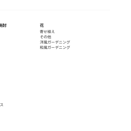
焼酎
花
寄せ植え
その他
洋風ガーデニング
和風ガーデニング
ス