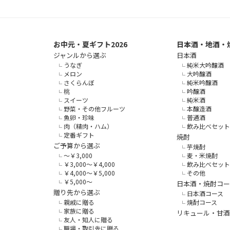
お中元・夏ギフト2026
日本酒・地酒・
ジャンルから選ぶ
日本酒
うなぎ
純米大吟醸酒
メロン
大吟醸酒
さくらんぼ
純米吟醸酒
桃
吟醸酒
スイーツ
純米酒
野菜・その他フルーツ
本醸造酒
魚卵・珍味
普通酒
肉（精肉・ハム）
飲み比べセット
定番ギフト
焼酎
ご予算から選ぶ
芋焼酎
～￥3,000
麦・米焼酎
￥3,000～￥4,000
飲み比べセット
￥4,000～￥5,000
その他
￥5,000～
日本酒・焼酎コー
贈り先から選ぶ
日本酒コース
親戚に贈る
焼酎コース
家族に贈る
リキュール・甘酒
友人・知人に贈る
職場・取引先に贈る