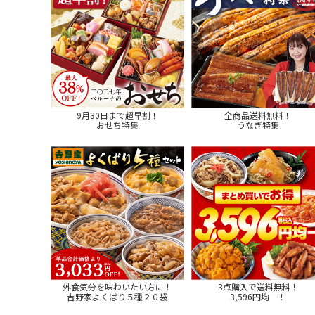
9月30日まで超早割！
全商品送料無料！
おせち特集
うなぎ特集
外食気分を味わいたい方に！
3点購入で送料無料！
吉野家よくばり５種２０袋
3,596円均一！