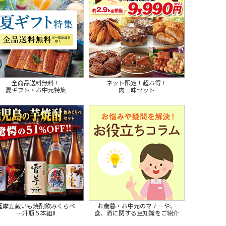
全商品送料無料！
ネット限定！超お得！
夏ギフト・お中元特集
肉三昧セット
薩摩五蔵いも焼酎飲みくらべ
お歳暮・お中元のマナーや、
一升瓶５本組Ⅱ
食、酒に関する豆知識をご紹介