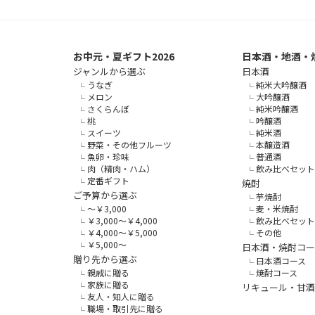
お中元・夏ギフト2026
日本酒・地酒・
ジャンルから選ぶ
日本酒
うなぎ
純米大吟醸酒
メロン
大吟醸酒
さくらんぼ
純米吟醸酒
桃
吟醸酒
スイーツ
純米酒
野菜・その他フルーツ
本醸造酒
魚卵・珍味
普通酒
肉（精肉・ハム）
飲み比べセット
定番ギフト
焼酎
ご予算から選ぶ
芋焼酎
～￥3,000
麦・米焼酎
￥3,000～￥4,000
飲み比べセット
￥4,000～￥5,000
その他
￥5,000～
日本酒・焼酎コー
贈り先から選ぶ
日本酒コース
親戚に贈る
焼酎コース
家族に贈る
リキュール・甘酒
友人・知人に贈る
職場・取引先に贈る