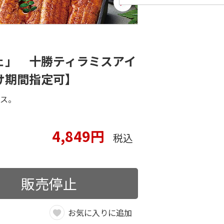
ェ」 十勝ティラミスアイ
け期間指定可】
イス。
。
4,849円
税込
販売停止
お気に入りに追加