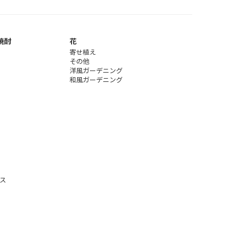
焼酎
花
寄せ植え
その他
洋風ガーデニング
和風ガーデニング
ス