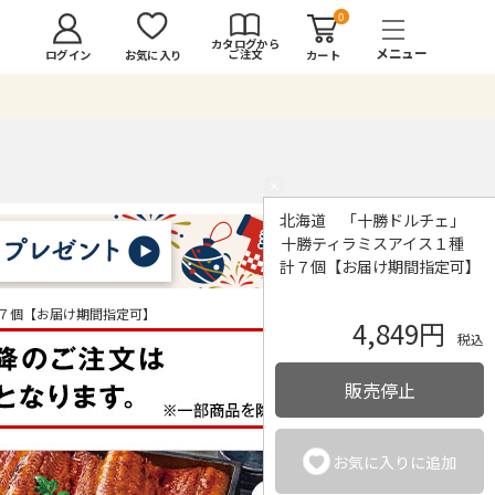
0
カタログから
ご注文
ログイン
カート
お気に入り
×
北海道 「十勝ドルチェ」
十勝ティラミスアイス１種
計７個【お届け期間指定可】
７個【お届け期間指定可】
4,849円
税込
販売停止
お気に入りに追加