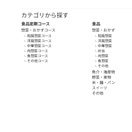
カテゴリから探す
食品定期コース
食品
惣菜・おかずコース
惣菜・おかず
和風惣菜コース
和風惣菜
洋風惣菜コース
洋風惣菜
中華惣菜コース
中華惣菜
肉惣菜コース
弁当
魚惣菜コース
肉惣菜
その他コース
魚惣菜
その他
魚介・海産物
野菜・果物
米・麺・パン
スイーツ
その他