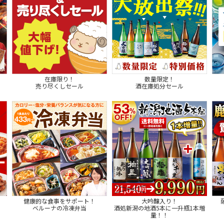
在庫限り！
数量限定！
売り尽くしセール
酒在庫処分セール
健康的な食事をサポート！
大吟醸入り！
ベルーナの冷凍弁当
酒処新潟の地酒5本に一升瓶1本増
量！！