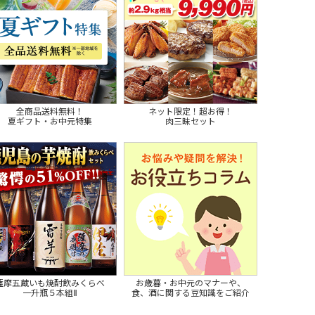
全商品送料無料！
ネット限定！超お得！
夏ギフト・お中元特集
肉三昧セット
薩摩五蔵いも焼酎飲みくらべ
お歳暮・お中元のマナーや、
一升瓶５本組Ⅱ
食、酒に関する豆知識をご紹介