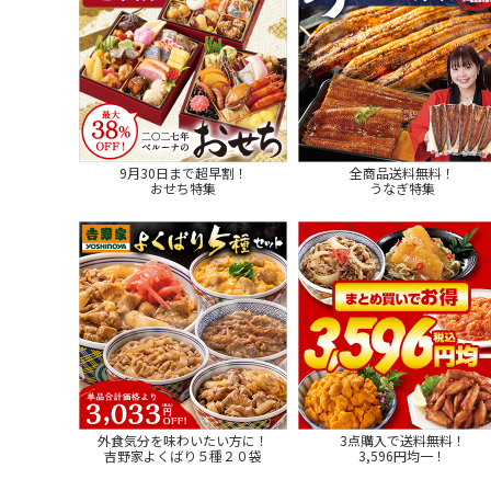
9月30日まで超早割！
全商品送料無料！
おせち特集
うなぎ特集
外食気分を味わいたい方に！
3点購入で送料無料！
吉野家よくばり５種２０袋
3,596円均一！