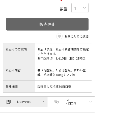
数量
販売停止
お気に入りに追加
お届けのご案内
お届け予定：お届け希望期間をご指定
いただけます。
お申込締切：3月15日（日）21時迄
お届け内容
●（毛蟹飯、たらば蟹飯、ずわい蟹
飯、帆立飯各180ｇ）×2個
賞味期間
製造日より冷凍30日目安
レビュー
お届け内容
・口コミ