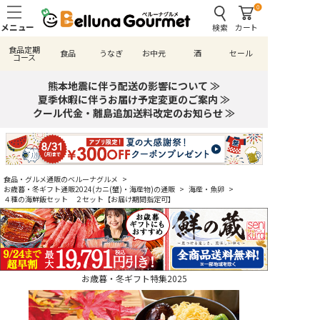
0
検索
カート
食品定期
食品
うなぎ
お中元
酒
セール
コース
熊本地震に伴う配送の影響について ≫
夏季休暇に伴うお届け予定変更のご案内 ≫
クール代金・離島追加送料改定のお知らせ ≫
食品・グルメ通販のベルーナグルメ
>
お歳暮・冬ギフト通販2024(カニ(蟹)・海産物)の通販
>
海産・魚卵
>
４種の海鮮飯セット ２セット【お届け期間指定可】
お歳暮・冬ギフト特集2025