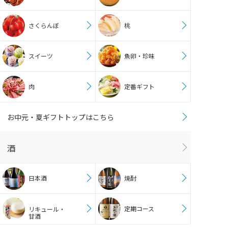
さくらんぼ
桃
スイーツ
魚卵・珍味
肉
定番ギフト
お中元・夏ギフトトップはこちら
酒
日本酒
焼酎
定期コース
リキュール・
甘酒