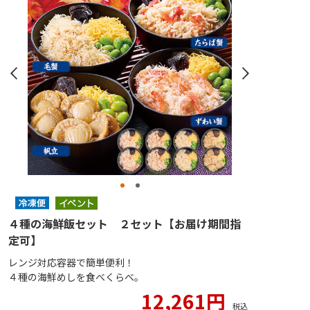
４種の海鮮飯セット ２セット【お届け期間指
定可】
レンジ対応容器で簡単便利！
４種の海鮮めしを食べくらべ。
12,261円
税込