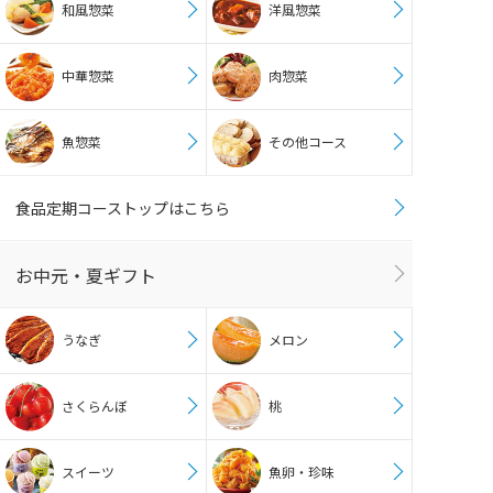
和風惣菜
洋風惣菜
中華惣菜
肉惣菜
魚惣菜
その他コース
食品定期コーストップはこちら
お中元・夏ギフト
うなぎ
メロン
さくらんぼ
桃
スイーツ
魚卵・珍味