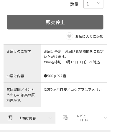
数量
販売停止
お気に入りに追加
お届けのご案内
お届け予定：お届け希望期間をご指定
いただけます。
お申込締切：3月15日（日）21時迄
お届け内容
●500ｇ×2箱
賞味期間／すけと
冷凍2ヶ月目安／ロシア又はアメリカ
うだらの卵巣の原
料原産地
レビュー
お届け内容
・口コミ