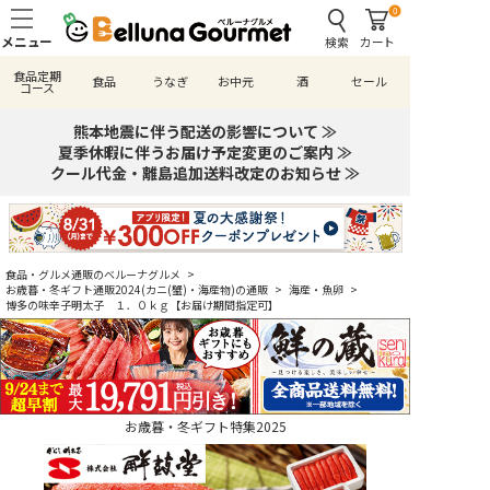
0
検索
カート
食品定期
食品
うなぎ
お中元
酒
セール
コース
熊本地震に伴う配送の影響について ≫
夏季休暇に伴うお届け予定変更のご案内 ≫
クール代金・離島追加送料改定のお知らせ ≫
食品・グルメ通販のベルーナグルメ
>
お歳暮・冬ギフト通販2024(カニ(蟹)・海産物)の通販
>
海産・魚卵
>
博多の味辛子明太子 １．０ｋｇ【お届け期間指定可】
お歳暮・冬ギフト特集2025