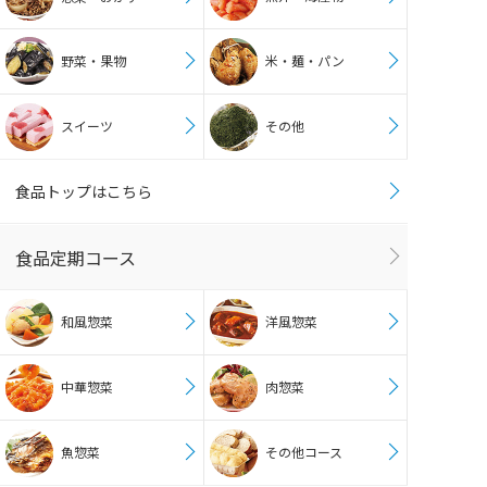
野菜・果物
米・麺・パン
スイーツ
その他
食品トップはこちら
食品定期コース
和風惣菜
洋風惣菜
中華惣菜
肉惣菜
魚惣菜
その他コース