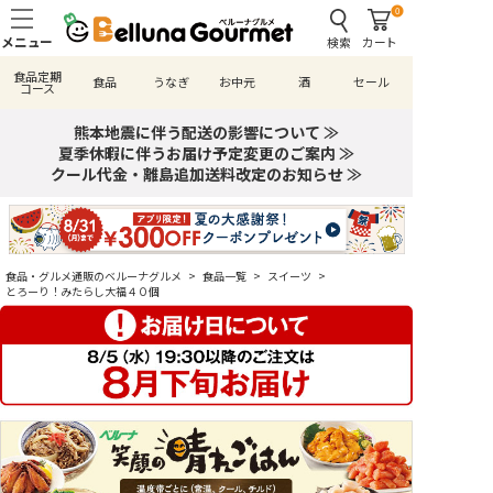
0
検索
カート
食品定期
食品
うなぎ
お中元
酒
セール
コース
熊本地震に伴う配送の影響について ≫
夏季休暇に伴うお届け予定変更のご案内 ≫
クール代金・離島追加送料改定のお知らせ ≫
食品・グルメ通販のベルーナグルメ
>
食品一覧
>
スイーツ
>
とろーり！みたらし大福４０個