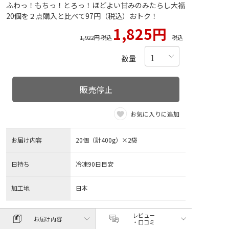
ふわっ！もちっ！とろっ！ほどよい甘みのみたらし大福
20個を２点購入と比べて97円（税込）おトク！
1,825円
1,922円 税込
税込
数量
販売停止
お気に入りに追加
お届け内容
20個（計400g）×2袋
日持ち
冷凍90日目安
加工地
日本
レビュー
お届け内容
・口コミ