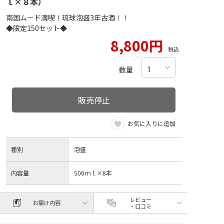
ｌ×８本）
南国ムード満喫！琉球泡盛3年古酒！！
◆限定150セット◆
8,800円
税込
数量
販売停止
お気に入りに追加
種別
泡盛
内容量
500ｍｌ×8本
レビュー
お届け内容
・口コミ