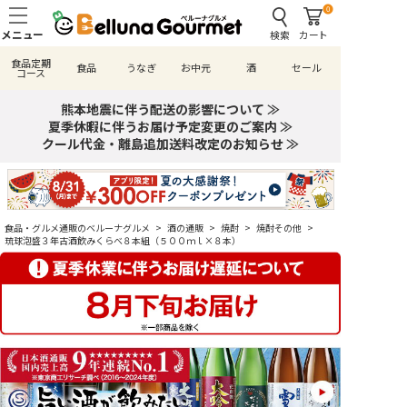
0
検索
カート
食品定期
食品
うなぎ
お中元
酒
セール
コース
熊本地震に伴う配送の影響について ≫
夏季休暇に伴うお届け予定変更のご案内 ≫
クール代金・離島追加送料改定のお知らせ ≫
食品・グルメ通販のベルーナグルメ
>
酒の通販
>
焼酎
>
焼酎その他
>
琉球泡盛３年古酒飲みくらべ８本組（５００ｍｌ×８本）