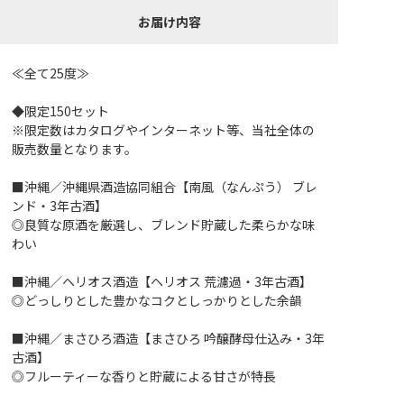
お届け内容
≪全て25度≫
◆限定150セット
※限定数はカタログやインターネット等、当社全体の
販売数量となります。
■沖縄／沖縄県酒造協同組合【南風（なんぷう） ブレ
ンド・3年古酒】
◎良質な原酒を厳選し、ブレンド貯蔵した柔らかな味
わい
■沖縄／ヘリオス酒造【ヘリオス 荒濾過・3年古酒】
◎どっしりとした豊かなコクとしっかりとした余韻
■沖縄／まさひろ酒造【まさひろ 吟醸酵母仕込み・3年
古酒】
◎フルーティーな香りと貯蔵による甘さが特長