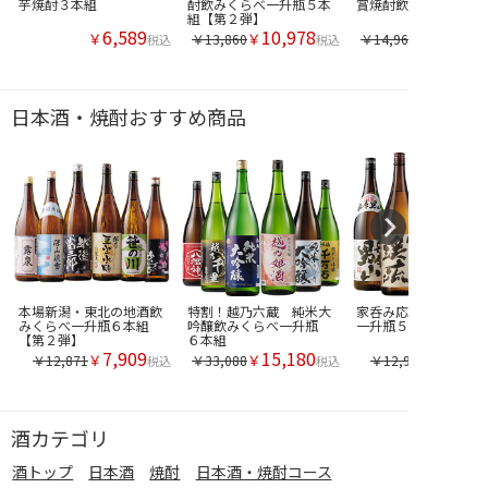
芋焼酎３本組
酎飲みくらべ一升瓶５本
賞焼酎飲比べ５本組
組【第２弾】
6,589
10,978
￥
￥
￥13,860
￥14,960
税込
税込
日本酒・焼酎おすすめ商品
本場新潟・東北の地酒飲
特割！越乃六蔵 純米大
家呑み応援！晩酌セッ
みくらべ一升瓶６本組
吟醸飲みくらべ一升瓶
一升瓶５本組
【第２弾】
６本組
7,909
15,180
￥
￥
￥12,871
￥33,088
￥12,987
税込
税込
酒カテゴリ
酒トップ
日本酒
焼酎
日本酒・焼酎コース