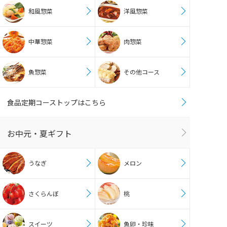
和風惣菜
洋風惣菜
中華惣菜
肉惣菜
魚惣菜
その他コース
食品定期コーストップはこちら
お中元・夏ギフト
うなぎ
メロン
さくらんぼ
桃
スイーツ
魚卵・珍味