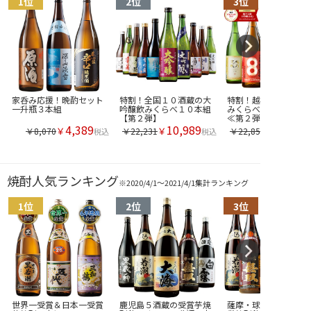
家呑み応援！晩酌セット
特割！全国１０酒蔵の大
特割！越乃五蔵大吟醸
一升瓶３本組
吟醸飲みくらべ１０本組
みくらべ一升瓶５本
【第２弾】
≪第２弾≫
4,389
10,989
￥
￥
￥8,070
￥22,231
￥22,850
税込
税込
焼酎人気ランキング
※2020/4/1～2021/4/1集計ランキング
世界一受賞＆日本一受賞
鹿児島５酒蔵の受賞芋焼
薩摩・球磨・大分むぎ