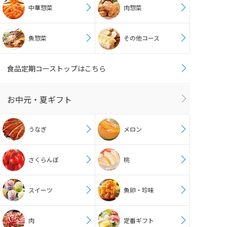
中華惣菜
肉惣菜
魚惣菜
その他コース
食品定期コーストップはこちら
お中元・夏ギフト
うなぎ
メロン
さくらんぼ
桃
スイーツ
魚卵・珍味
肉
定番ギフト