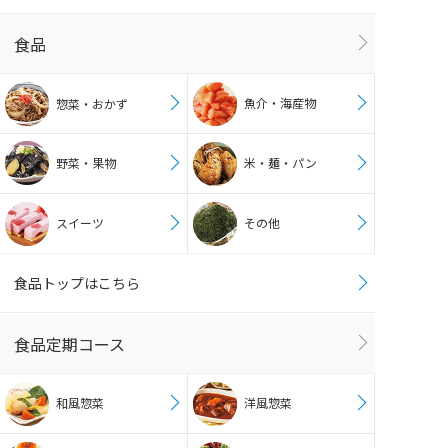
食品
魚介・海産物
惣菜・おかず
野菜・果物
米・麺・パン
スイーツ
その他
食品トップはこちら
食品定期コース
和風惣菜
洋風惣菜