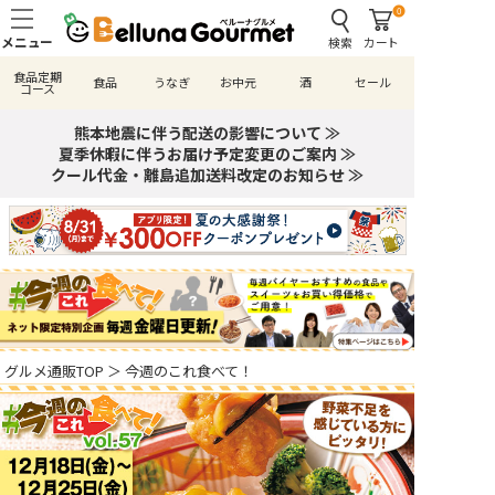
0
検索
カート
食品定期
食品
うなぎ
お中元
酒
セール
コース
熊本地震に伴う配送の影響について ≫
夏季休暇に伴うお届け予定変更のご案内 ≫
クール代金・離島追加送料改定のお知らせ ≫
グルメ通販TOP
＞
今週のこれ食べて！