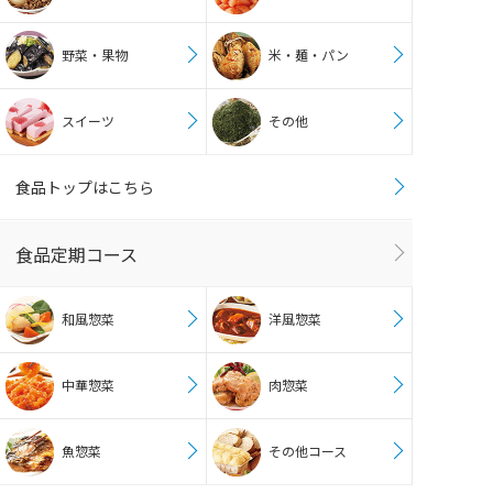
野菜・果物
米・麺・パン
スイーツ
その他
食品トップはこちら
食品定期コース
和風惣菜
洋風惣菜
中華惣菜
肉惣菜
魚惣菜
その他コース