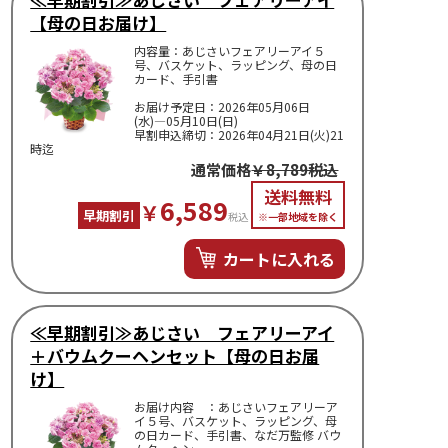
【母の日お届け】
内容量：あじさいフェアリーアイ５
号、バスケット、ラッピング、母の日
カード、手引書
お届け予定日：2026年05月06日
(水)―05月10日(日)
早割申込締切：2026年04月21日(火)21
時迄
通常価格
￥8,789税込
送料無料
6,589
￥
早期割引
税込
※一部地域を除く
カートに入れる
≪早期割引≫あじさい フェアリーアイ
＋バウムクーヘンセット【母の日お届
け】
お届け内容 ：あじさいフェアリーア
イ５号、バスケット、ラッピング、母
の日カード、手引書、なだ万監修 バウ