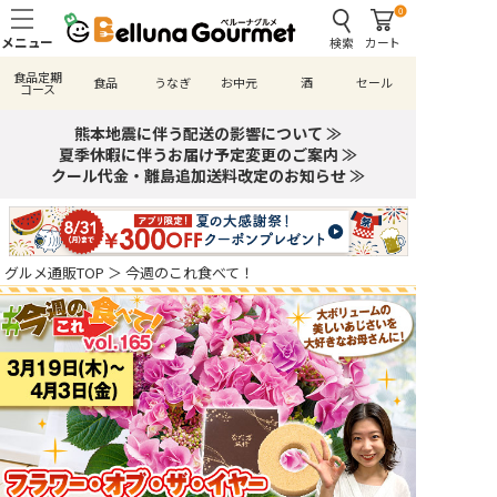
0
検索
カート
食品定期
食品
うなぎ
お中元
酒
セール
コース
熊本地震に伴う配送の影響について ≫
夏季休暇に伴うお届け予定変更のご案内 ≫
クール代金・離島追加送料改定のお知らせ ≫
グルメ通販TOP
＞
今週のこれ食べて！