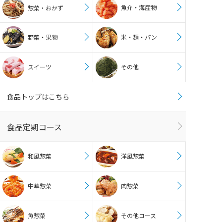
魚介・海産物
惣菜・おかず
野菜・果物
米・麺・パン
スイーツ
その他
食品トップはこちら
食品定期コース
和風惣菜
洋風惣菜
中華惣菜
肉惣菜
魚惣菜
その他コース