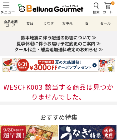
0
検索
カート
食品定期
食品
うなぎ
お中元
酒
セール
コース
熊本地震に伴う配送の影響について ≫
夏季休暇に伴うお届け予定変更のご案内 ≫
クール代金・離島追加送料改定のお知らせ ≫
WESCFK003 該当する商品は見つか
りませんでした。
おすすめ特集