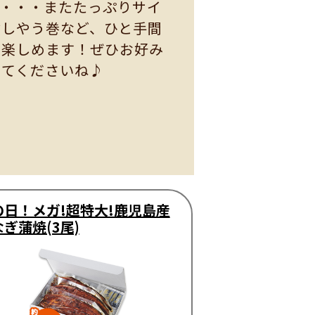
も・・・またたっぷりサイ
ぶしやう巻など、ひと手間
も楽しめます！ぜひお好み
けてくださいね♪
の日！メガ!超特大!鹿児島産
ぎ蒲焼(3尾)