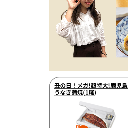
丑の日！メガ!超特大!鹿児島
うなぎ蒲焼(1尾)