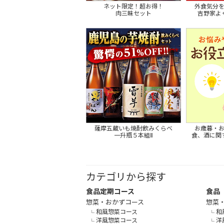
ネット限定！超お得！
外食気分
肉三昧セット
吉野家よ
薩摩五蔵いも焼酎飲みくらべ
お歳暮・
一升瓶５本組Ⅱ
食、酒に関
カテゴリから探す
食品定期コース
食品
惣菜・おかずコース
惣菜
和風惣菜コース
和
洋風惣菜コース
洋