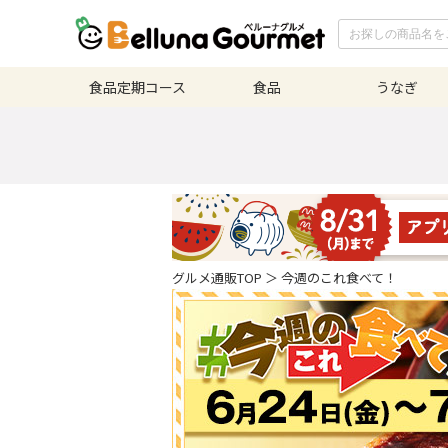
食品定期
コース
食品
うなぎ
グルメ通販TOP
＞
今週のこれ食べて！