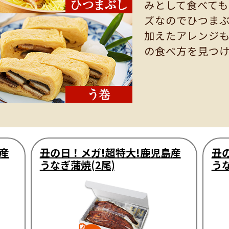
みとして食べて
ズなのでひつま
加えたアレンジ
の食べ方を見つ
産
丑の日！メガ!超特大!鹿児島産
丑
うなぎ蒲焼(2尾)
うな