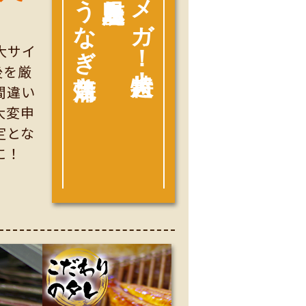
うなぎ蒲焼き
メガ！超特大！
大サイ
後を厳
間違い
大変申
定とな
に！