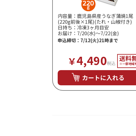
内容量：鹿児島県産うなぎ蒲焼1尾
(220g前後×1尾)(たれ・山椒付き)
日持ち：冷凍3ヶ月目安
お届け：7/20(水)～7/22(金)
申込締切：7/12(火)21時まで
4,490
送料
￥
税込
※一部地域
カートに入れる