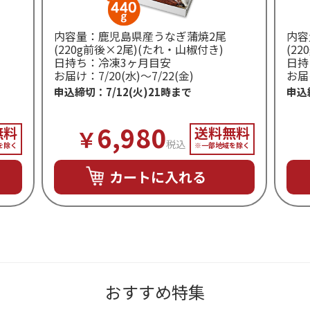
内容量：鹿児島県産うなぎ蒲焼2尾
内容
(220g前後×2尾)(たれ・山椒付き)
(2
日持ち：冷凍3ヶ月目安
日持
お届け：7/20(水)～7/22(金)
お届け
申込締切：7/12(火)21時まで
申込
6,980
無料
送料無料
￥
税込
を除く
※一部地域を除く
カートに入れる
おすすめ特集