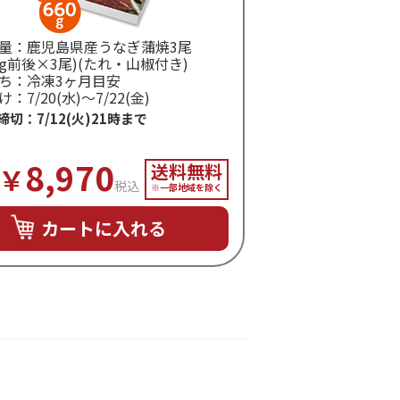
量：鹿児島県産うなぎ蒲焼3尾
20g前後×3尾)(たれ・山椒付き)
ち：冷凍3ヶ月目安
：7/20(水)～7/22(金)
締切：7/12(火)21時まで
8,970
送料無料
￥
税込
※一部地域を除く
カートに入れる