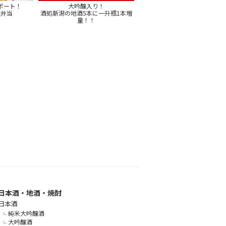
ポート！
大吟醸入り！
凍弁当
酒処新潟の地酒5本に一升瓶1本増
量！！
日本酒・地酒・焼酎
日本酒
純米大吟醸酒
大吟醸酒