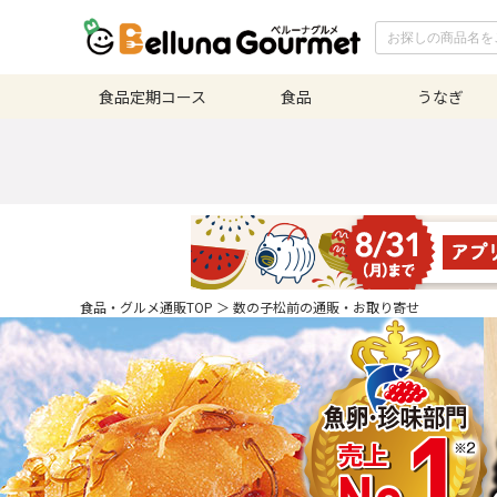
食品定期
コース
食品
うなぎ
食品・グルメ通販TOP
＞
数の子松前の通販・お取り寄せ