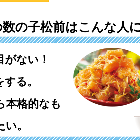
の数の子松前は
こんな人に
目がない！
をする。
ら本格的なも
たい。