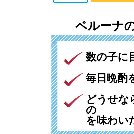
ベルーナ
数の子に
毎日晩酌
どうせな
の
を味わい