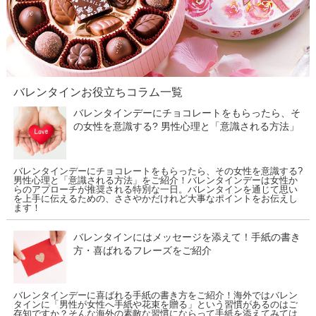
バレンタインお役立ちコラム一覧
バレンタインデーにチョコレートをもらったら、そ
の女性を意識する? 男性心理と「意識される方法」
バレンタインデーにチョコレートをもらったら、その女性を意識する?
男性心理と「意識される方法」をご紹介！バレンタインデーは女性か
らのアプローチが推奨される特別な一日。バレンタインを通じて思い
を上手に伝えるための、ささやかだけれど大事なポイントをお伝えし
ます！
バレンタインにはメッセージを添えて！手紙の書き
方・喜ばれるフレーズをご紹介
バレンタインデーに喜ばれる手紙の書き方をご紹介！海外ではバレン
タインに「男性が女性へ手紙や花束を贈る」という習慣があるのはご
存知ですか？そんな海外の素敵な習慣にならって手紙を添えてみては