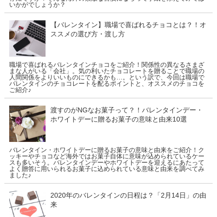
いかがでしょうか？
【バレンタイン】職場で喜ばれるチョコとは？！オ
ススメの選び方・渡し方
職場で喜ばれるバレンタインチョコをご紹介！関係性の異なるさまざ
まな人がいる「会社」。気の利いたチョコレートを贈ることで職場の
人間関係をよりいいものにできるかも…。という訳で、今回は職場で
バレンタインのチョコレートを配るポイントと、オススメのチョコを
ご紹介♪
渡すのがNGなお菓子って？！バレンタインデー・
ホワイトデーに贈るお菓子の意味と由来10選
バレンタイン・ホワイトデーに贈るお菓子の意味と由来をご紹介！ク
ッキーやチョコなど海外ではお菓子自体に意味が込められているケー
スも多いそう。バレンタインデーやホワイトデーを迎えるにあたって
よく贈答に用いられるお菓子に込められている意味と由来を調べてみ
ました♪
2020年のバレンタインの日程は？「2月14日」の由
来