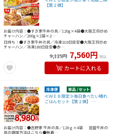
【第２弾】
お届け内容：●すき家牛丼の具／120g×4袋●大阪王将炒め
チャーハン／200g×2袋×2…
日持ち：●すき家牛丼の具／冷凍210日目安●大阪王将炒め
チャーハン／冷凍180日目安●赤…
7,560円
9,125円
税込
カートに入れる
≪ＷＥＢ限定≫毎日食べたい晴れ
ごはんセット【第２弾】 …
お届け内容：●吉野家 牛丼の具／120ｇ×4袋 並盛牛丼の
具の調理方法はこちら●無着…