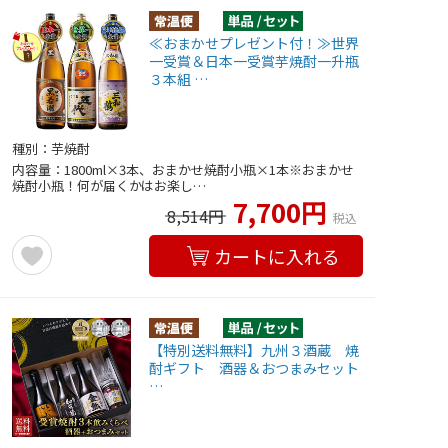
≪おまかせプレゼント付！≫世界
一受賞＆日本一受賞芋焼酎一升瓶
３本組 …
種別：芋焼酎
内容量：1800ml×3本、おまかせ焼酎小瓶×1本※おまかせ
焼酎小瓶！何が届くかはお楽し…
7,700円
8,514円
税込
カートに入れる
【特別送料無料】九州３酒蔵 焼
酎ギフト 酒器＆おつまみセット
…