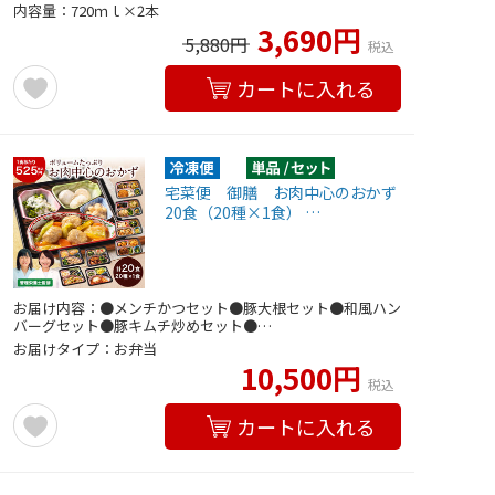
内容量：720ｍｌ×2本
3,690円
5,880円
税込
カートに入れる
宅菜便 御膳 お肉中心のおかず
20食（20種×1食） …
お届け内容：●メンチかつセット●豚大根セット●和風ハン
バーグセット●豚キムチ炒めセット●…
お届けタイプ：お弁当
10,500円
税込
カートに入れる