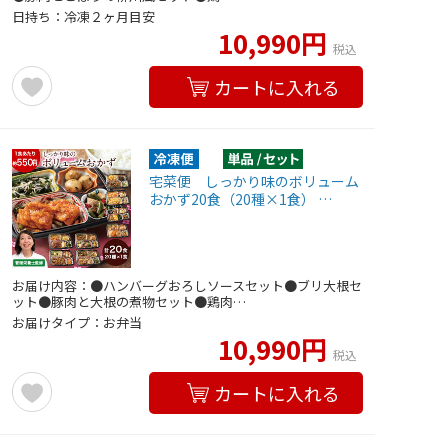
日持ち：冷凍２ヶ月目安
10,990円
税込
カートに入れる
宅菜便 しっかり味のボリューム
おかず20食（20種×1食） …
お届け内容：●ハンバーグおろしソースセット●ブリ大根セ
ット●豚肉と大根の煮物セット●鶏肉…
お届けタイプ：お弁当
10,990円
税込
カートに入れる