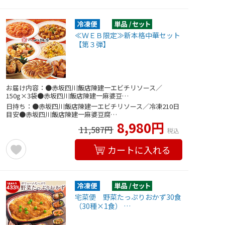
≪ＷＥＢ限定≫新本格中華セット
【第３弾】
お届け内容：●赤坂四川飯店陳建一エビチリソース／
150g×3袋●赤坂四川飯店陳建一麻婆豆…
日持ち：●赤坂四川飯店陳建一エビチリソース／冷凍210日
目安●赤坂四川飯店陳建一麻婆豆腐…
8,980円
11,587円
税込
カートに入れる
宅菜便 野菜たっぷりおかず30食
（30種×1食） …