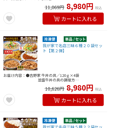
8,980円
11,069円
税込
カートに入れる
我が家で名店三昧６種２０袋セッ
ト【第２弾】
お届け内容：●吉野家 牛丼の具／120ｇ×4袋
並盛牛丼の具の調理方…
8,980円
10,626円
税込
カートに入れる
我が家で名店三昧５種２２袋セッ