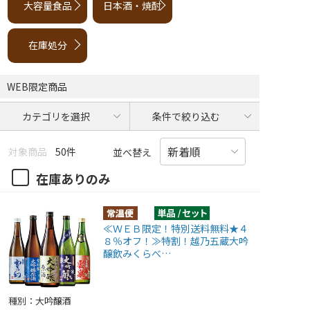
大容量食品
日本酒・焼酎
在庫処分
WEB限定商品
カテゴリを選択
条件で絞り込む
対象商品
50件
並べ替え
在庫ありのみ
≪ＷＥＢ限定！特別送料無料★４
８％オフ！≫特割！越乃五蔵大吟
醸飲みくらべ…
種別：大吟醸酒