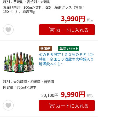
種別：芋焼酎・麦焼酎・米焼酎
お届け内容：300ml×3本、酒器（焼酎グラス（容量：
150ml））、酒盗75g
3,990円
税込
カートに入れる
≪ＷＥＢ限定！５０％ＯＦＦ！≫
特割！全国１０酒蔵の大吟醸入り
地酒飲みくら…
種別：大吟醸酒・純米酒・普通酒
内容量：720ml×10本
9,990円
20,100円
税込
カートに入れる