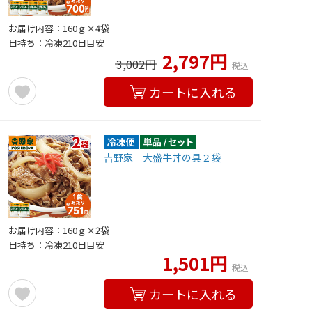
お届け内容：160ｇ×4袋
日持ち：冷凍210日目安
2,797円
3,002円
税込
カートに入れる
吉野家 大盛牛丼の具２袋
お届け内容：160ｇ×2袋
日持ち：冷凍210日目安
1,501円
税込
カートに入れる