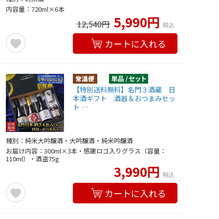
内容量：720ml×6本
5,990円
12,540円
税込
カートに入れる
【特別送料無料】名門３酒蔵 日
本酒ギフト 酒器＆おつまみセッ
ト …
種別：純米大吟醸酒・大吟醸酒・純米吟醸酒
お届け内容：300ml×3本・感謝ロゴ入りグラス（容量：
110ml）・酒盗75g
3,990円
税込
カートに入れる