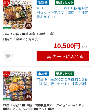
≪リニューアル！ＷＥＢ限定★特
別セット≫宅菜便 御膳 ４種定
番おかず２０…
お届け内容：■計20食（20種×1食）
日持ち：冷凍２ヶ月目安
10,500円
税込
カートに入れる
宅菜便 匠の和ごころ御膳２０食
（お試し版Ｆセット）【第２弾】
…
お届け内容：■10種×2食●豆腐バーグのきのこあんセット
●豚肉とごぼうの柳川風セット●鶏…