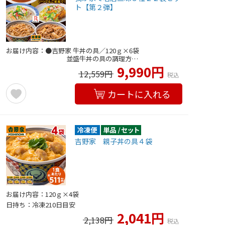
ト【第２弾】
お届け内容：●吉野家 牛丼の具／120ｇ×6袋
並盛牛丼の具の調理方…
9,990円
12,559円
税込
カートに入れる
吉野家 親子丼の具４袋
お届け内容：120ｇ×4袋
日持ち：冷凍210日目安
2,041円
2,138円
税込