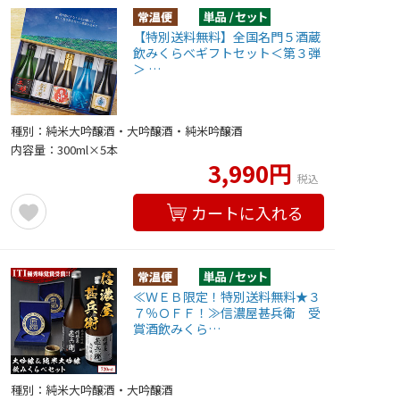
【特別送料無料】全国名門５酒蔵
飲みくらべギフトセット＜第３弾
＞ …
種別：純米大吟醸酒・大吟醸酒・純米吟醸酒
内容量：300ml×5本
3,990円
税込
カートに入れる
≪ＷＥＢ限定！特別送料無料★３
７％ＯＦＦ！≫信濃屋甚兵衛 受
賞酒飲みくら…
種別：純米大吟醸酒・大吟醸酒