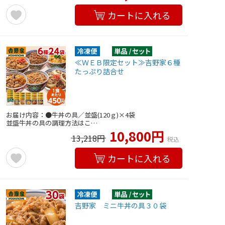
カートに入れる
≪ＷＥＢ限定セット≫吉野家６種
たっぷり詰合せ
お届け内容：●牛丼の具／並盛(120ｇ)×4袋
並盛牛丼の具の調理方法はこ…
10,800円
13,218円
税込
カートに入れる
吉野家 ミニ牛丼の具３０袋