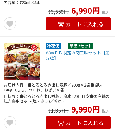
内容量：720ml×5本
6,990円
13,550円
税込
カートに入れる
≪ＷＥＢ限定≫肉三昧セット【第
５弾】
お届け内容：●とろとろ赤出し煮豚／200g×2袋●塩味
146g（もも、つくね、ねぎま×各…
日持ち：●とろとろ赤出し煮豚／冷凍120日目安●国産鶏の
焼き鳥串セット(塩・タレ)／冷凍…
9,990円
11,857円
税込
カートに入れる