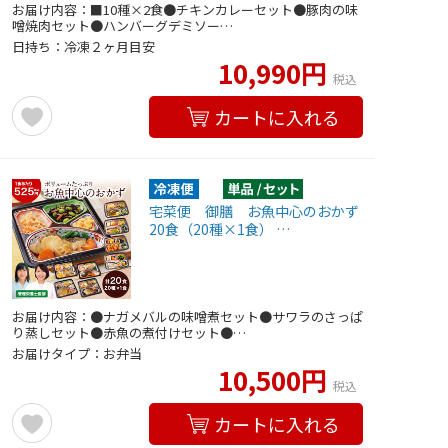
お届け内容：■10種×2食●チキンカレーセット●豚肉の味
噌焼肉セット●ハンバーグデミソー…
日持ち：冷凍２ヶ月目安
10,990円
税込
カートに入れる
宅菜便 御膳 お魚中心のおかず
20食（20種×1食） …
お届け内容：●ナガメバルの味噌煮セット●サワラのさっぱ
り蒸しセット●赤魚の煮付けセット●…
お届けタイプ：お弁当
10,500円
税込
カートに入れる