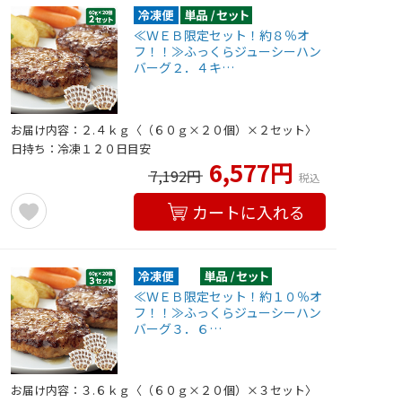
≪ＷＥＢ限定セット！約８％オ
フ！！≫ふっくらジューシーハン
バーグ２．４キ…
お届け内容：２.４ｋｇ〈（６０ｇ×２０個）×２セット〉
日持ち：冷凍１２０日目安
6,577円
7,192円
税込
カートに入れる
≪ＷＥＢ限定セット！約１０％オ
フ！！≫ふっくらジューシーハン
バーグ３．６…
お届け内容：３.６ｋｇ〈（６０ｇ×２０個）×３セット〉