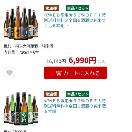
≪ＷＥＢ限定★５６％ＯＦＦ！特
別送料無料≫全国６酒蔵の純米づ
くし６本組 …
種別：純米大吟醸酒・純米酒
内容量：720ml×6本
6,990円
16,140円
税込
カートに入れる
≪ＷＥＢ限定★５２％ＯＦＦ！特
別送料無料≫全国６酒蔵の純米酒
６本組 …
種別：純米酒