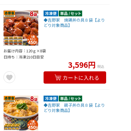
◆吉野家 焼鶏丼の具８袋【より
どり対象商品】
お届け内容：120ｇ×8袋
日持ち：冷凍210日目安
3,596円
税込
カートに入れる
◆吉野家 親子丼の具８袋【より
どり対象商品】