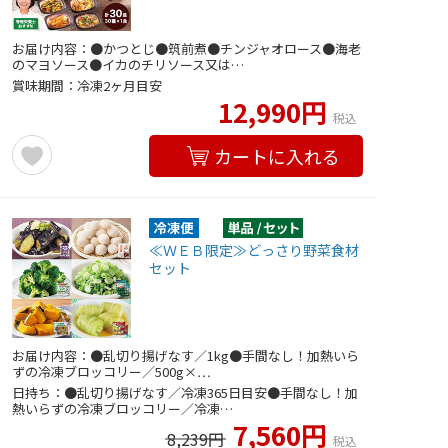
お届け内容：●かつとじ●筑前煮●チンジャオロース●海老
のマヨソース●イカのチリソース又は…
賞味期間：冷凍2ヶ月目安
12,990円
税込
カートに入れる
≪ＷＥＢ限定≫どっさり野菜食材
セット
お届け内容：●乱切り揚げなす／1kg●手間なし！加熱いら
ずの冷凍ブロッコリー／500g×…
日持ち：●乱切り揚げなす／冷凍365日目安●手間なし！加
熱いらずの冷凍ブロッコリー／冷凍…
7,560円
8,239円
税込