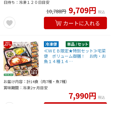
日持ち：冷凍１２０日目安
9,709円
10,788円
税込
カートに入れる
≪ＷＥＢ限定★特別セット≫宅菜
便 ボリューム御膳！ お肉・お
魚１４種１４…
お届け内容：計14食（肉7種・魚7種）
賞味期間：冷凍2ヶ月目安
7,990円
税込
カートに入れる