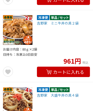
吉野家 ミニ牛丼の具２袋
お届け内容：80ｇ×2袋
日持ち：冷凍210日目安
961円
税込
カートに入れる
吉野家 大盛牛丼の具４袋