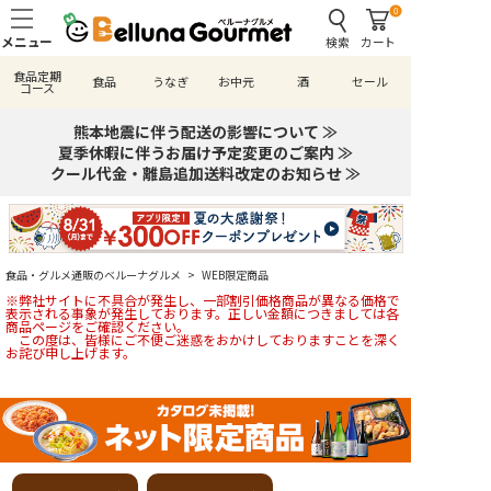
0
検索
カート
食品定期
食品
うなぎ
お中元
酒
セール
コース
熊本地震に伴う配送の影響について ≫
夏季休暇に伴うお届け予定変更のご案内 ≫
クール代金・離島追加送料改定のお知らせ ≫
食品・グルメ通販のベルーナグルメ
>
WEB限定商品
※弊社サイトに不具合が発生し、一部割引価格商品が異なる価格で
表示される事象が発生しております。正しい金額につきましては各
商品ページをご確認ください。
この度は、皆様にご不便ご迷惑をおかけしておりますことを深く
お詫び申し上げます。