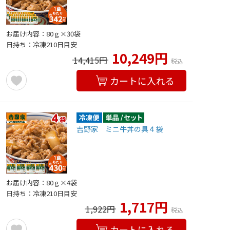
お届け内容：80ｇ×30袋
日持ち：冷凍210日目安
10,249円
14,415円
税込
カートに入れる
吉野家 ミニ牛丼の具４袋
お届け内容：80ｇ×4袋
日持ち：冷凍210日目安
1,717円
1,922円
税込
カートに入れる