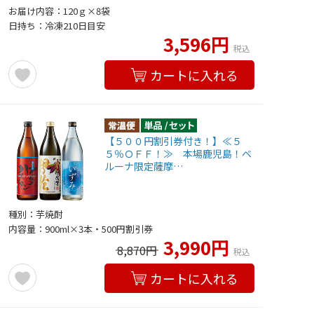
お届け内容：120ｇ×8袋
日持ち：冷凍210日目安
3,596円
税込
カートに入れる
【５００円割引券付き！】≪５
５％ＯＦＦ！≫ 本場鹿児島！ベ
ルーナ限定薩摩…
種別：芋焼酎
内容量：900ml×3本・500円割引券
3,990円
8,870円
税込
カートに入れる