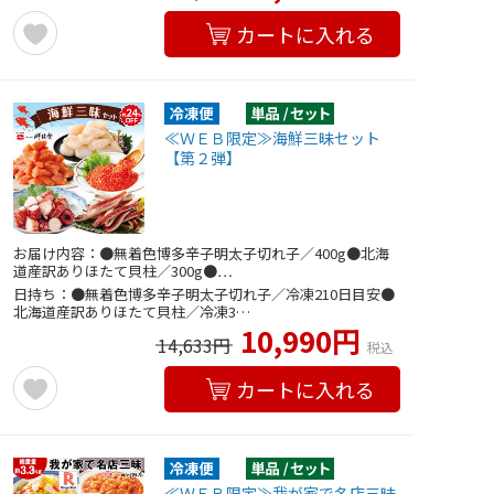
カートに入れる
≪ＷＥＢ限定≫海鮮三昧セット
【第２弾】
お届け内容：●無着色博多辛子明太子切れ子／400g●北海
道産訳ありほたて貝柱／300g●…
日持ち：●無着色博多辛子明太子切れ子／冷凍210日目安●
北海道産訳ありほたて貝柱／冷凍3…
10,990円
14,633円
税込
カートに入れる
≪ＷＥＢ限定≫我が家で名店三昧