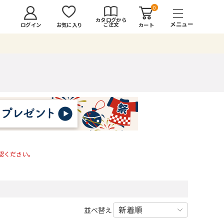
0
カタログから
ご注文
ログイン
カート
お気に入り
認ください。
並べ替え