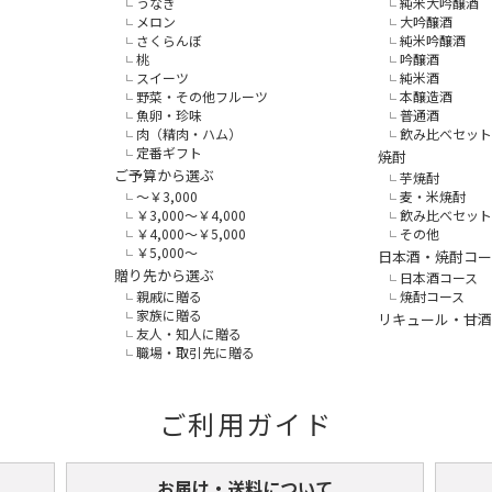
うなぎ
純米大吟醸酒
メロン
大吟醸酒
さくらんぼ
純米吟醸酒
桃
吟醸酒
スイーツ
純米酒
野菜・その他フルーツ
本醸造酒
魚卵・珍味
普通酒
肉（精肉・ハム）
飲み比べセット
定番ギフト
焼酎
ご予算から選ぶ
芋焼酎
～￥3,000
麦・米焼酎
￥3,000～￥4,000
飲み比べセット
￥4,000～￥5,000
その他
￥5,000～
日本酒・焼酎コー
贈り先から選ぶ
日本酒コース
親戚に贈る
焼酎コース
家族に贈る
リキュール・甘酒
友人・知人に贈る
職場・取引先に贈る
ご利用ガイド
お届け・送料について