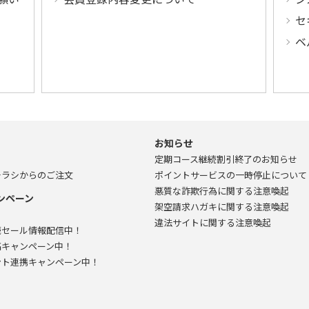
セ
ベ
お知らせ
定期コース継続割引終了のお知らせ
チラシからのご注文
ポイントサービスの一時停止について
悪質な詐欺行為に関する注意喚起
ンペーン
架空請求ハガキに関する注意喚起
違法サイトに関する注意喚起
読
セール情報配信中！
稿
キャンペーン中！
ント連携
キャンペーン中！