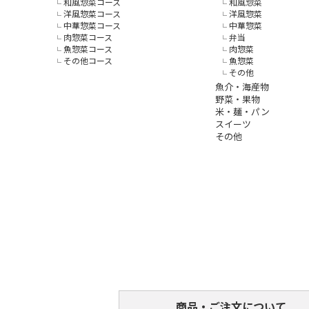
和風惣菜コース
和風惣菜
洋風惣菜コース
洋風惣菜
中華惣菜コース
中華惣菜
肉惣菜コース
弁当
魚惣菜コース
肉惣菜
その他コース
魚惣菜
その他
魚介・海産物
野菜・果物
米・麺・パン
スイーツ
その他
商品・ご注文について