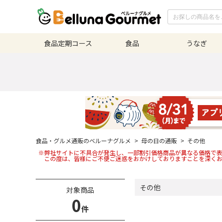
食品定期
コース
食品
うなぎ
食品・グルメ通販のベルーナグルメ
>
母の日の通販
>
その他
※弊社サイトに不具合が発生し、一部割引価格商品が異なる価格で
この度は、皆様にご不便ご迷惑をおかけしておりますことを深くお
その他
対象商品
0
件