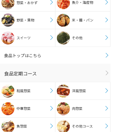
魚介・海産物
惣菜・おかず
野菜・果物
米・麺・パン
スイーツ
その他
食品トップはこちら
食品定期コース
和風惣菜
洋風惣菜
中華惣菜
肉惣菜
魚惣菜
その他コース