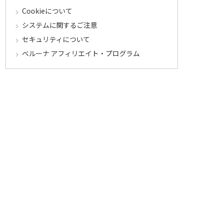
Cookieについて
システムに関するご注意
セキュリティについて
ベルーナ アフィリエイト・プログラム
カテゴリから探す
食品定期コース
食品
うなぎ
お中元
酒
花・鉢植え
セール
その他ジャンルへ
マイワインクラブ
お買い物
お気に入り
カタログ・チラシからのご注文
お得なキャンペーン
LINE＠
メルマガ購読
セール情報配信中！
レビュー投稿
キャンペーン中！
LINEアカウント連携
キャンペーン中！
お知らせ