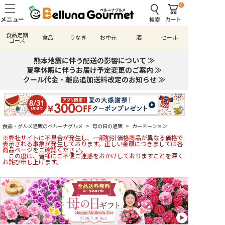
0
検索
カート
食品定期
食品
うなぎ
お中元
酒
セール
コース
熊本地震に伴う配送の影響について ≫
夏季休暇に伴うお届け予定変更のご案内 ≫
クール代金・離島追加送料改定のお知らせ ≫
食品・グルメ通販のベルーナグルメ
>
母の日の通販
>
カーネーション
※弊社サイトに不具合が発生し、一部割引価格商品が異なる価格で
表示される事象が発生しております。正しい金額につきましては各
商品ページをご確認ください。
この度は、皆様にご不便ご迷惑をおかけしておりますことを深く
お詫び申し上げます。