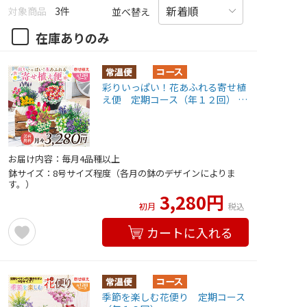
対象商品
3件
並べ替え
在庫ありのみ
彩りいっぱい！花あふれる寄せ植
え便 定期コース（年１２回） …
お届け内容：毎月4品種以上
鉢サイズ：8号サイズ程度（各月の鉢のデザインによりま
す。）
3,280円
初月
税込
カートに入れる
季節を楽しむ花便り 定期コース