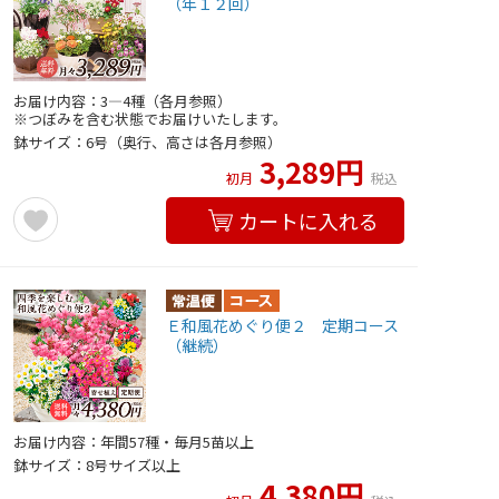
（年１２回）
お届け内容：3―4種（各月参照）
※つぼみを含む状態でお届けいたします。
鉢サイズ：6号（奥行、高さは各月参照）
3,289円
初月
税込
カートに入れる
Ｅ和風花めぐり便２ 定期コース
（継続）
お届け内容：年間57種・毎月5苗以上
鉢サイズ：8号サイズ以上
4,380円