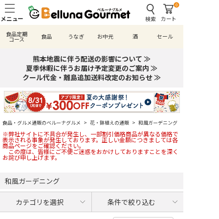
0
検索
カート
食品定期
食品
うなぎ
お中元
酒
セール
コース
熊本地震に伴う配送の影響について ≫
夏季休暇に伴うお届け予定変更のご案内 ≫
クール代金・離島追加送料改定のお知らせ ≫
食品・グルメ通販のベルーナグルメ
>
花・鉢植えの通販
>
和風ガーデニング
※弊社サイトに不具合が発生し、一部割引価格商品が異なる価格で
表示される事象が発生しております。正しい金額につきましては各
商品ページをご確認ください。
この度は、皆様にご不便ご迷惑をおかけしておりますことを深く
お詫び申し上げます。
和風ガーデニング
カテゴリを選択
条件で絞り込む